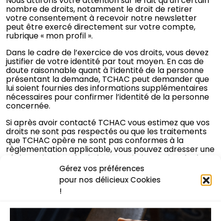
Nous attirons votre attention sur le fait qu’un certain
nombre de droits, notamment le droit de retirer
votre consentement à recevoir notre newsletter
peut être exercé directement sur votre compte,
rubrique « mon profil ».
Dans le cadre de l’exercice de vos droits, vous devez
justifier de votre identité par tout moyen. En cas de
doute raisonnable quant à l’identité de la personne
présentant la demande, TCHAC peut demander que
lui soient fournies des informations supplémentaires
nécessaires pour confirmer l’identité de la personne
concernée.
Si après avoir contacté TCHAC vous estimez que vos
droits ne sont pas respectés ou que les traitements
que TCHAC opère ne sont pas conformes à la
règlementation applicable, vous pouvez adresser une
réclamation auprès de la Commission nationale de
l’informatique et des libertés (CNIL), 3 place de
Gérez vos préférences
Fontenoy TSA 80715 75334 Paris cedex 07, Tél. +33 1
pour nos délicieux Cookies
53 73 22 22.
!
Sécurité
TCHAC met en œuvre les mesures techniques et