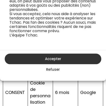
eux, on peut aussi vous proposer des contenus
adaptés à vos goûts ou des publicités (non)
personnalisées.
bitmovin
Cookies
Si vous acceptez, cela nous aide à analyser les
_analytic
analytiqu
6 mois
Bitmovin
tendances et optimiser votre expérience sur
Tchac. Pas fan des cookies ? Aucun souci, mais
s_uuid
es
certaines fonctionnalités risquent de ne pas
fonctionner comme prévu.
Cookies
L’équipe Tchac.
réseaux
sociaux /
Faceboo
_fbp
de
90 jours
k
partage
Accepter
d’informa
Refuser
tions
Cookie
de
CONSENT
6 mois
Google
personna
lisation