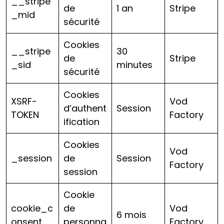
__stripe
de
1 an
Stripe
_mid
sécurité
Cookies
__stripe
30
de
Stripe
_sid
minutes
sécurité
Cookies
XSRF-
Vod
d’authent
Session
TOKEN
Factory
ification
Cookies
Vod
_session
de
Session
Factory
session
Cookie
cookie_c
de
Vod
6 mois
onsent
personna
Factory