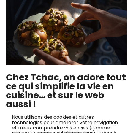
Marie est en charge de la relation chef.fe.s et de la
stratégie de contenu. Elle aime rédiger des fiches
techniques et les gâteaux au chocolat.
L’équipe technique
Chez Tchac, on adore tout
ce qui simplifie la vie en
cuisine… et sur le web
aussi !
Nous utilisons des cookies et autres
technologies pour améliorer votre navigation
et mieux comprendre vos envies (comme