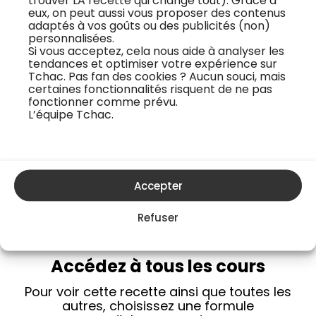
trouver LA recette qui change tout). Grâce à
eux, on peut aussi vous proposer des contenus
adaptés à vos goûts ou des publicités (non)
personnalisées.
Si vous acceptez, cela nous aide à analyser les
tendances et optimiser votre expérience sur
Tchac. Pas fan des cookies ? Aucun souci, mais
certaines fonctionnalités risquent de ne pas
fonctionner comme prévu.
L’équipe Tchac.
C’est cette même équipe de 7 passionnés qui
travaille d’arrache pied sur les tournages depuis
début 2021. Ils imaginent et installent le plateau idéal
pour capter tous les gestes des chefs.
Accepter
Refuser
Accédez à tous les cours
Pour voir cette recette ainsi que toutes les
autres, choisissez une formule