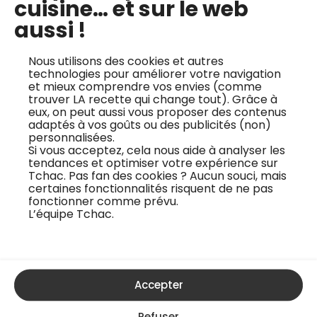
cuisine… et sur le web
aussi !
Nous utilisons des cookies et autres
Glace maison sans sorbetière : 5
technologies pour améliorer votre navigation
méthodes faciles
et mieux comprendre vos envies (comme
trouver LA recette qui change tout). Grâce à
19 mars 2025
eux, on peut aussi vous proposer des contenus
adaptés à vos goûts ou des publicités (non)
personnalisées.
Si vous acceptez, cela nous aide à analyser les
tendances et optimiser votre expérience sur
Tchac. Pas fan des cookies ? Aucun souci, mais
certaines fonctionnalités risquent de ne pas
fonctionner comme prévu.
Récompenses et distinctions
L’équipe Tchac.
gastronomiques : y voir plus clair !
20 mars 2025
Accepter
Refuser