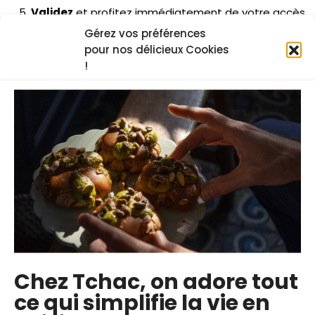
Validez
et profitez immédiatement de votre accès
Gérez vos préférences
illimité
à Tchac ! 🎬🍽️
pour nos délicieux Cookies
!
Si vous avez des questions, notre équipe est disponible
à
contact@tchac.co
. 😊
par
Caroline
Ces articles pourraient vous plairent
Chez Tchac, on adore tout
ce qui simplifie la vie en