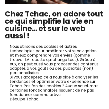
Chez Tchac, on adore tout
Stop au sucre caché : petits-déjeuners
ce qui simplifie la vie en
IG bas pour éviter le coup de barre de
cuisine… et sur le web
10h
7 mai 2025
aussi !
Nous utilisons des cookies et autres
technologies pour améliorer votre navigation
et mieux comprendre vos envies (comme
trouver LA recette qui change tout). Grâce à
eux, on peut aussi vous proposer des contenus
adaptés à vos goûts ou des publicités (non)
La tradition de la chandeleur : origine et
personnalisées.
explication
Si vous acceptez, cela nous aide à analyser les
tendances et optimiser votre expérience sur
20 mars 2025
Tchac. Pas fan des cookies ? Aucun souci, mais
certaines fonctionnalités risquent de ne pas
fonctionner comme prévu.
L’équipe Tchac.
En quête de nouvelles