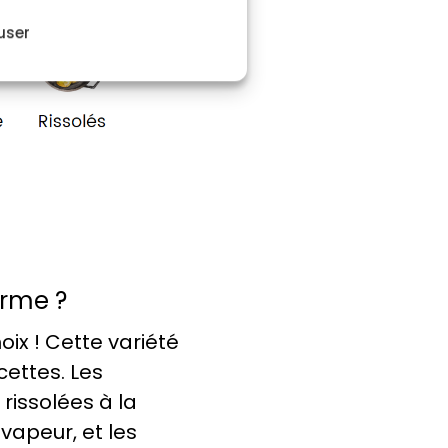
user
erme ?
oix ! Cette variété
ettes. Les
issolées à la
 vapeur, et les