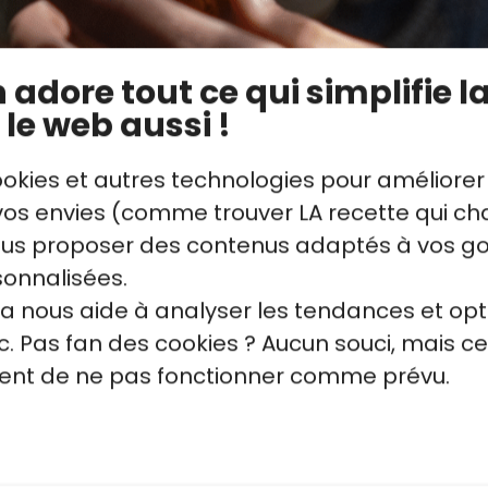
des pommes de terre à chair ferme
adore tout ce qui simplifie la
e à chair ferme ont un faible taux d’humidit
 le web aussi !
rme après cuisson. Contrairement à d’autres 
sont donc particulièrement adaptées aux rec
ookies et autres technologies pour améliorer
 de terre entière : sautées ou en salade p
s envies (comme trouver LA recette qui cha
stent assez polyvalentes et correspondent
vous proposer des contenus adaptés à vos g
 l’eau ou à la vapeur. La Charlotte, l’Amandin
sonnalisées.
nt les variétés de pommes de terre à chair f
la nous aide à analyser les tendances et opt
. Pas fan des cookies ? Aucun souci, mais ce
quent de ne pas fonctionner comme prévu.