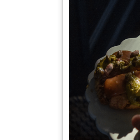
En France, il exist
vingtaine se retrou
l’année, en fonctio
Alors, pour profit
terre, découvrez not
utilisations recom
parfaites.
Les pommes de ter
Les pommes de ter
Les pommes de ter
Les varié