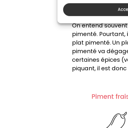
Acce
La différence en
On entend souvent d
pimenté. Pourtant, i
plat pimenté. Un pl
pimenté va dégager
certaines épices (
piquant, il est don