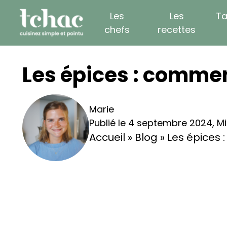
Skip
Les
Les
Ta
to
chefs
recettes
content
Les épices : commen
Marie
Publié le 4 septembre 2024
,
Mi
Accueil
»
Blog
»
Les épices 