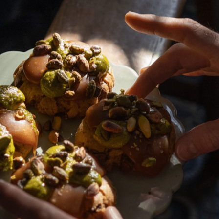
tre épices et herbes aromatiques ?
ques et les épices ont en commun d’être de
l’herbe aromatique provient de la feuille d’u
utres parties.
)
lou de girofle)