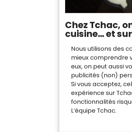
La racine (ginge
La graine (tonka)
Le fruit (poivre, c
Chez Tchac, on 
La tige (citronnell
cuisine… et sur
Nous utilisons des c
mieux comprendre vo
eux, on peut aussi 
publicités (non) per
Si vous acceptez, ce
expérience sur Tchac
fonctionnalités ris
L’équipe Tchac.
La provenance des ép