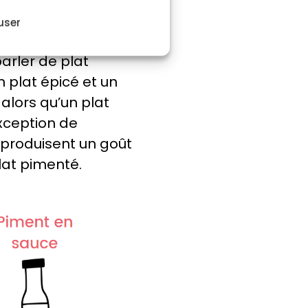
user
parler de plat
n plat épicé et un
alors qu’un plat
xception de
 produisent un goût
plat pimenté.