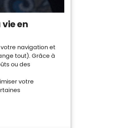
 vie en
 votre navigation et
nge tout). Grâce à
oûts ou des
imiser votre
rtaines