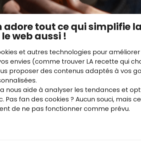
mbre, curcuma)
oriandre, cumin, vanille)
adore tout ce qui simplifie la
e)
 le web aussi !
ookies et autres technologies pour améliorer
s envies (comme trouver LA recette qui cha
vous proposer des contenus adaptés à vos g
sonnalisées.
la nous aide à analyser les tendances et opt
. Pas fan des cookies ? Aucun souci, mais ce
quent de ne pas fonctionner comme prévu.
ices