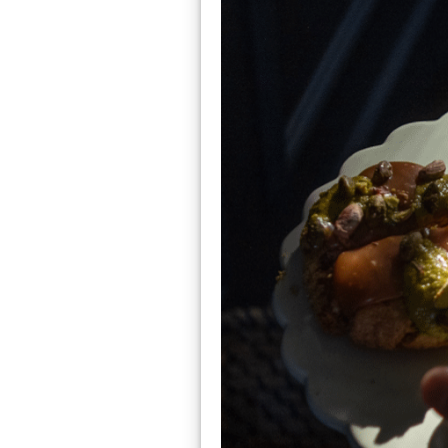
Les différentes épices
La différence en
Les herbes aromati
différence est que 
l’épice provient d’a
La fleur (rose)
L’écorce (cannelle
Le pistil (safran)
Le bouton floral (c