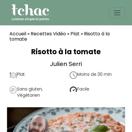
Skip
to
content
Accueil
»
Recettes Vidéo
»
Plat
»
Risotto à la
tomate
Risotto à la tomate
Julien Serri
Plat
Moins de 30 min
Sans gluten
,
Facile
Végétarien