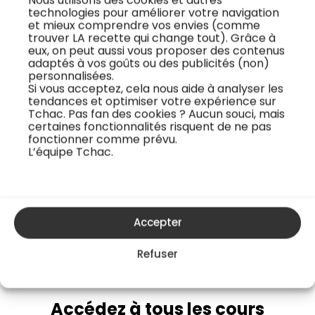
technologies pour améliorer votre navigation
Serri vous partage le
La focaccia est un
et mieux comprendre vos envies (comme
secret pour une
incontournable de la
trouver LA recette qui change tout). Grâce à
eux, on peut aussi vous proposer des contenus
cuisson parfaite des
cuisine italienne,
adaptés à vos goûts ou des publicités (non)
pâtes. Comme il
réputée pour sa
personnalisées.
Si vous acceptez, cela nous aide à analyser les
l’explique, en Italie,
texture moelleuse et
tendances et optimiser votre expérience sur
l’on peut manger des
ses saveurs
Tchac. Pas fan des cookies ? Aucun souci, mais
pâtes à tous les
méditerranéennes.
certaines fonctionnalités risquent de ne pas
fonctionner comme prévu.
repas. Réussir la
Avec cette recette
L’équipe Tchac.
cuisson des pâtes
signée par le chef
devient donc une
Julien Serri, vous
règle d’or du ...
apprendrez à réaliser
cette pâte iconique
Accepter
en suivant des é...
Refuser
Accédez à tous les cours