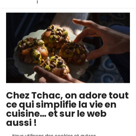
!
Les cours en ligne du chef
Chez Tchac, on adore tout
ce qui simplifie la vie en
cuisine… et sur le web
La cuisson parfaite
Focaccia aux
aussi !
des pâtes
tomates confites,
olives et fleur de sel
Le chef italien Julien
Nous utilisons des cookies et autres