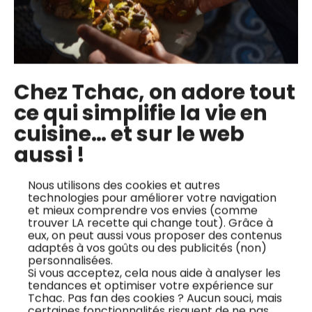
Gravelax de
Blanquette de dinde
maquereaux
aux légumes de
Chez Tchac, on adore tout
saison
ce qui simplifie la vie en
Découvrez comment
cuisine… et sur le web
préparer un délicieux
Découvrez la
gravelax de
blanquette de dinde,
aussi !
maquereau, une
une version revisitée
recette fraîche et
de la blanquette
Nous utilisons des cookies et autres
technologies pour améliorer votre navigation
légère, parfaite pour
traditionnelle,
et mieux comprendre vos envies (comme
le printemps et l’été.
parfaite pour les
trouver LA recette qui change tout). Grâce à
eux, on peut aussi vous proposer des contenus
Ce plat, signé par le
amateurs de cuisine
adaptés à vos goûts ou des publicités (non)
chef Josselin Marie,
éco-responsable. En
personnalisées.
Si vous acceptez, cela nous aide à analyser les
propose une
effet, la volaille a une
tendances et optimiser votre expérience sur
méthode simple pour
empreinte carbone
Tchac. Pas fan des cookies ? Aucun souci, mais
transformer un
moins élevée que le
certaines fonctionnalités risquent de ne pas