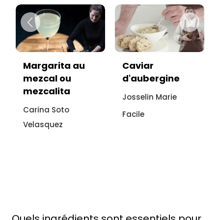
Caviar
Vitello tonnato
d'aubergine
sans viande :
recette
Josselin Marie
italienne à
Facile
l'aubergine
Sonia Ezgulian
Facile
Quels ingrédients sont essentiels pour