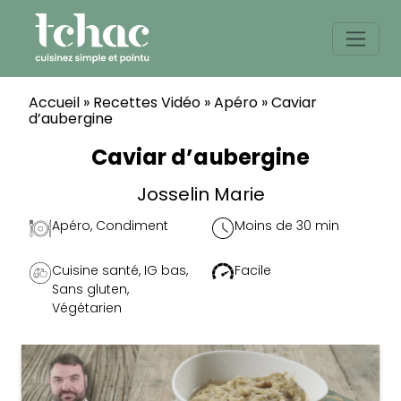
Skip
to
content
Accueil
»
Recettes Vidéo
»
Apéro
»
Caviar
d’aubergine
Caviar d’aubergine
Josselin Marie
Apéro
,
Condiment
Moins de 30 min
Cuisine santé
,
IG bas
,
Facile
Sans gluten
,
Végétarien