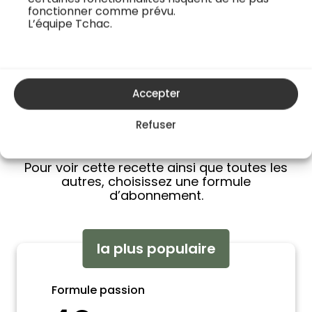
fonctionner comme prévu.
poisson abord...
veau. Cette recette
L’équipe Tchac.
de saison autom...
Accepter
Refuser
Accédez à tous les cours
Pour voir cette recette ainsi que toutes les
autres, choisissez une formule
d’abonnement.
la plus populaire
Formule passion