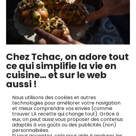
Caviar d’aubergine
Gravelax de
maquereaux
Chez Tchac, on adore tout
Découvrez le caviar
ce qui simplifie la vie en
d’aubergine, une
Découvrez comment
cuisine… et sur le web
recette
préparer un délicieux
aussi !
méditerranéenne
gravelax de
incontournable pour
maquereau, une
un apéritif réussi.
recette fraîche et
Nous utilisons des cookies et autres
technologies pour améliorer votre navigation
Facile à réaliser et
légère, parfaite pour
et mieux comprendre vos envies (comme
pleine de saveurs,
le printemps et l’été.
trouver LA recette qui change tout). Grâce à
eux, on peut aussi vous proposer des contenus
cette préparation
Ce plat, signé par le
adaptés à vos goûts ou des publicités (non)
végétarienne est
chef Josselin Marie,
personnalisées.
Si vous acceptez, cela nous aide à analyser les