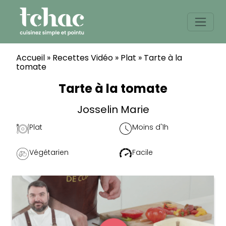
Skip
to
content
Accueil
»
Recettes Vidéo
»
Plat
»
Tarte à la
tomate
Tarte à la tomate
Josselin Marie
Plat
Moins d'1h
Végétarien
Facile