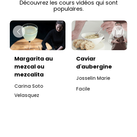
Découvrez les cours vidéos qui sont
populaires.
Caviar
Vitello tonnato
d'aubergine
sans viande :
recette
Josselin Marie
italienne à
Facile
l'aubergine
Sonia Ezgulian
Facile