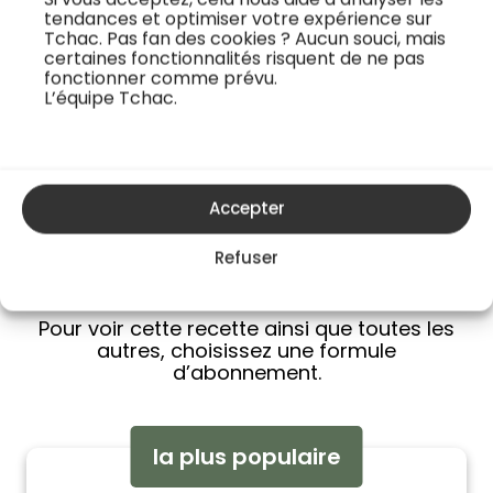
idéale pour les
propose une
tendances et optimiser votre expérience sur
saisons printemps-
méthode simple pour
Tchac. Pas fan des cookies ? Aucun souci, mais
certaines fonctionnalités risquent de ne pas
été. Le chef Josselin
transformer un
fonctionner comme prévu.
Mar...
poisson abord...
L’équipe Tchac.
Accepter
Refuser
Accédez à tous les cours
Pour voir cette recette ainsi que toutes les
autres, choisissez une formule
d’abonnement.
la plus populaire