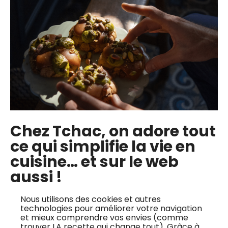
Chez Tchac, on adore tout
ce qui simplifie la vie en
Schnitzel de volaille au saté et purée
cuisine… et sur le web
de pommes de terre
aussi !
Rebecca Rohmer
Facile
Nous utilisons des cookies et autres
technologies pour améliorer votre navigation
et mieux comprendre vos envies (comme
trouver LA recette qui change tout). Grâce à