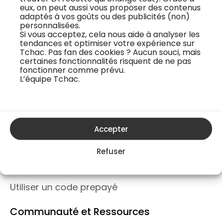
eux, on peut aussi vous proposer des contenus
adaptés à vos goûts ou des publicités (non)
tchac.co
personnalisées.
Si vous acceptez, cela nous aide à analyser les
tendances et optimiser votre expérience sur
Tchac. Pas fan des cookies ? Aucun souci, mais
certaines fonctionnalités risquent de ne pas
Informations Légales et Vie Privée
fonctionner comme prévu.
L’équipe Tchac.
Politique de confidentialité
Conditions générales d’utilisation
Contacts et mentions légales
Accepter
Entreprise et Partenariats
Refuser
Offre entreprise
Activer une carte cadeau TCHAC
Utiliser un code prepayé
Communauté et Ressources