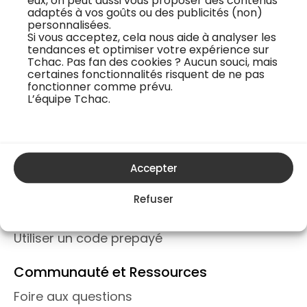
eux, on peut aussi vous proposer des contenus
tchac.co
adaptés à vos goûts ou des publicités (non)
personnalisées.
Si vous acceptez, cela nous aide à analyser les
tendances et optimiser votre expérience sur
Tchac. Pas fan des cookies ? Aucun souci, mais
Informations Légales et Vie Privée
certaines fonctionnalités risquent de ne pas
fonctionner comme prévu.
Politique de confidentialité
L’équipe Tchac.
Conditions générales d’utilisation
Contacts et mentions légales
Entreprise et Partenariats
Accepter
Offre entreprise
Refuser
Activer une carte cadeau TCHAC
Utiliser un code prepayé
Communauté et Ressources
Foire aux questions