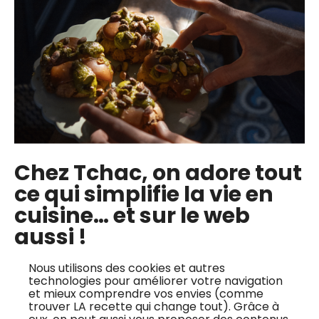
Chez Tchac, on adore tout
ce qui simplifie la vie en
cuisine… et sur le web
Pêche pochée à l’hibiscus
aussi !
Jean-François Bury : Quel revêtement
pour quelle recette ?
Nous utilisons des cookies et autres
technologies pour améliorer votre navigation
et mieux comprendre vos envies (comme
trouver LA recette qui change tout). Grâce à