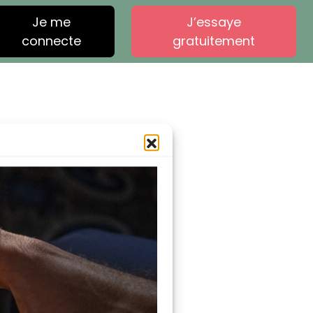
Je me
J’essaye
connecte
gratuitement