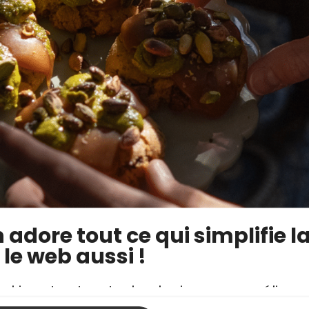
adore tout ce qui simplifie la
 le web aussi !
Informations Légales et
Entreprise et
ookies et autres technologies pour améliorer
Vie Privée
Partenariats