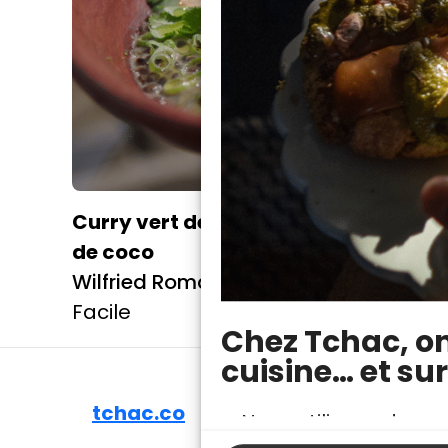
Curry vert de lentille au lait
de coco
Wilfried Romain
Facile
Chez Tchac, on 
cuisine… et sur
tchac.co
Nous utilisons des c