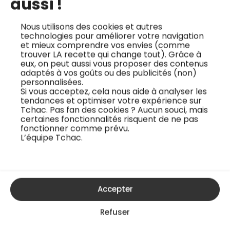
aussi !
La julienne, la
Leche de tigre
brunoise, la mirepoix
Nous utilisons des cookies et autres
Le chef Wilfried
technologies pour améliorer votre navigation
: les tailles
et mieux comprendre vos envies (comme
Romain vous partage
essentielles en
trouver LA recette qui change tout). Grâce à
sa recette de leche
cuisine
eux, on peut aussi vous proposer des contenus
adaptés à vos goûts ou des publicités (non)
de tigre. Le leche de
personnalisées.
Comment réaliser
tigre (qui signifie lait
Si vous acceptez, cela nous aide à analyser les
une julienne ? Qu’est-
de tigre en espagnol)
tendances et optimiser votre expérience sur
Tchac. Pas fan des cookies ? Aucun souci, mais
ce qu’une brunoise ?
est un élément clé du
certaines fonctionnalités risquent de ne pas
Quels légumes
ceviche, le
fonctionner comme prévu.
L’équipe Tchac.
couper en mirepoix ?
traditionnel tartare
En cuisine, lorsque
de poisson péruvien.
vous coupez et taillez
Son nom original
les ingrédients, il
provient de sa
Accepter
existe plusieurs
couleur lait...
manières de
Refuser
procéder. Mais