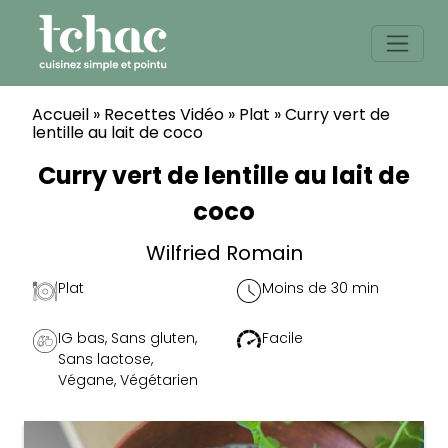
Skip
to
content
Accueil
»
Recettes Vidéo
»
Plat
»
Curry vert de
lentille au lait de coco
Curry vert de lentille au lait de
coco
Wilfried Romain
Plat
Moins de 30 min
IG bas
,
Sans gluten
,
Facile
Sans lactose
,
Végane
,
Végétarien