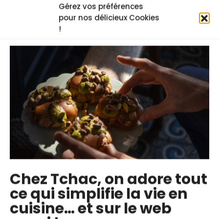
Gérez vos préférences
pour nos délicieux Cookies
!
Les cours en ligne du chef
Chez Tchac, on adore tout
ce qui simplifie la vie en
Moules au mezcal
Beignet de maïs
Cur
cuisine… et sur le web
(hush puppies)
au 