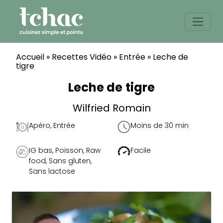
Skip
to
content
Accueil
»
Recettes Vidéo
»
Entrée
»
Leche de
tigre
Leche de tigre
Wilfried Romain
Apéro
,
Entrée
Moins de 30 min
IG bas
,
Poisson
,
Raw
Facile
food
,
Sans gluten
,
Sans lactose