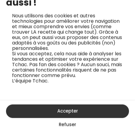
aussi !
Si vous connaissez
par coeur les
Le chef Wilfried
Wil
Nous utilisons des cookies et autres
traditionnelles
Romain vous partage
par
technologies pour améliorer votre navigation
moules marinières,
sa recette de hush
de 
et mieux comprendre vos envies (comme
trouver LA recette qui change tout). Grâce à
que vous rêvez
puppies. Les hush
lait
eux, on peut aussi vous proposer des contenus
d’évasion et de
puppies sont de
rec
adaptés à vos goûts ou des publicités (non)
personnalisées.
voyage (mais que
petits beignets de
un 
Si vous acceptez, cela nous aide à analyser les
vous aimez quand
maïs frits, originaires
plu
tendances et optimiser votre expérience sur
même beaucoup les
de la Nouvelle
boo
Tchac. Pas fan des cookies ? Aucun souci, mais
certaines fonctionnalités risquent de ne pas
moules marinières),
Orléans. Ils sont
rec
fonctionner comme prévu.
Wilfried Romain a la
associés à la
lent
L’équipe Tchac.
recette idéale : les
“soulfood”
a l
moules marinières au
(littéralement,
véga
mez...
nourriture de l’âme...
Accepter
Refuser