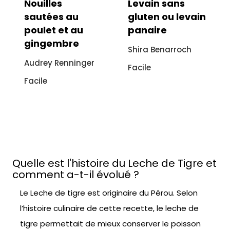
Nouilles
Levain sans
B
sautées au
gluten ou levain
a
poulet et au
panaire
Je
gingembre
Shira Benarroch
Bu
Audrey Renninger
Facile
Fa
Facile
Quelle est l'histoire du Leche de Tigre et
comment a-t-il évolué ?
Le Leche de tigre est originaire du Pérou. Selon
l’histoire culinaire de cette recette, le leche de
tigre permettait de mieux conserver le poisson