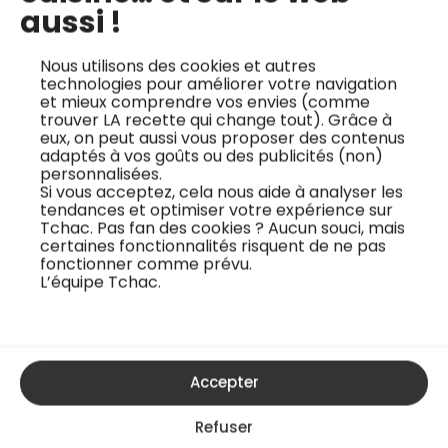
aussi !
Top 10 des idées cadeaux pour la fête
des mères – cuisine
Nous utilisons des cookies et autres
technologies pour améliorer votre navigation
7 mai 2025
et mieux comprendre vos envies (comme
trouver LA recette qui change tout). Grâce à
eux, on peut aussi vous proposer des contenus
adaptés à vos goûts ou des publicités (non)
personnalisées.
En quête de nouvelles
Si vous acceptez, cela nous aide à analyser les
tendances et optimiser votre expérience sur
inspirations culinaires ?
Tchac. Pas fan des cookies ? Aucun souci, mais
certaines fonctionnalités risquent de ne pas
Abonnez-vous à notre newsletter culinaire
fonctionner comme prévu.
!
L’équipe Tchac.
Accepter
Refuser