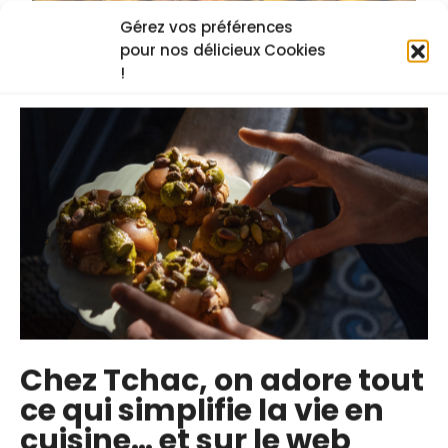
Gérez vos préférences
pour nos délicieux Cookies
!
La banane plantain : recettes, origines
et bienfaits
20 mars 2025
Boisson de Noël : Top 3
5 décembre 2024
Chez Tchac, on adore tout
ce qui simplifie la vie en
cuisine… et sur le web