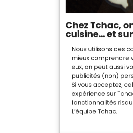
La cuisson du pain
Chez Tchac, on 
L’indice glycémi
cuisine… et sur
Lorsque l’on refroid
Nous utilisons des c
modifier : il se cr
mieux comprendre vo
de l’amidon, qui es
eux, on peut aussi 
Ce type d’amidon e
publicités (non) per
L’amidon résistant s
Si vous acceptez, ce
ralentit l’absorptio
expérience sur Tchac
fonctionnalités ris
L’équipe Tchac.