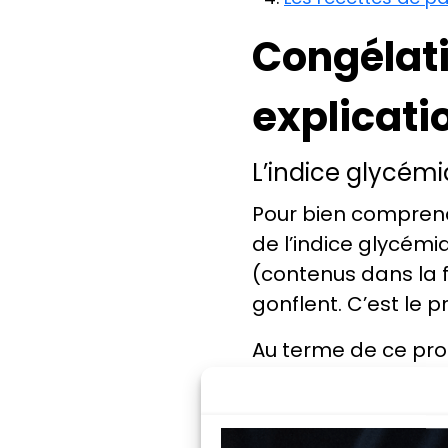
Congélati
explicati
L’indice glycémi
Pour bien comprendr
de l’indice glycémi
(contenus dans la f
gonflent. C’est le 
Au terme de ce proc
notre organisme. L
une montée de la 