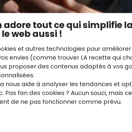
adore tout ce qui simplifie la
que du pain lors de la congélation
 le web aussi !
it ou congèle le pain, la structure de l’amid
ookies et autres technologies pour améliorer
istallise à nouveau. On appelle ce phénomène 
s envies (comme trouver LA recette qui cha
t alors appelé “amidon résistant”.
vous proposer des contenus adaptés à vos g
st moins facilement digéré par les enzymes 
sonnalisées.
e rapproche donc des fibres : en ralentissant 
la nous aide à analyser les tendances et opt
n des glucides, et donc, permet d’éviter le pi
. Pas fan des cookies ? Aucun souci, mais ce
quent de ne pas fonctionner comme prévu.