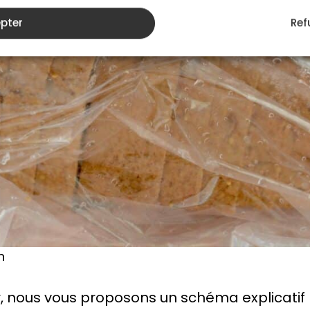
pter
Ref
n
air, nous vous proposons un schéma explicat