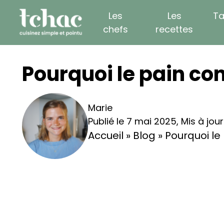
Skip
Les
Les
Ta
to
chefs
recettes
content
Pourquoi le pain con
Marie
Publié le 7 mai 2025
,
Mis à jou
Accueil
»
Blog
»
Pourquoi le 