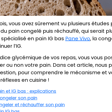
is, vous avez sûrement vu plusieurs études 
 du pain congelé puis réchauffé, qui serait pl
an spécialisé en pain IG bas
Pane Vivo
, la con
nuer l’IG.
l’indice glycémique de vos repas, vous vous p
r ou non votre pain. Dans cet article, nous
question, pour comprendre le mécanisme et 
réflexes en cuisine !
n et IG bas : explications
ongeler son pain
eler et réchauffer son pain
in IG bas