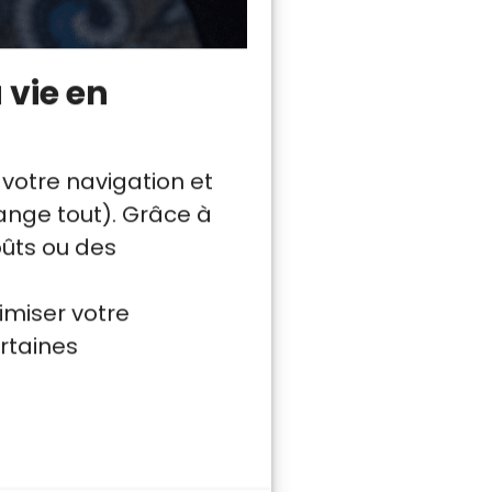
 vie en
on va encore se
 votre navigation et
la rétrogradation
nge tout). Grâce à
oûts ou des
intestinales.
la digestion, il
imiser votre
c de glycémie.
rtaines