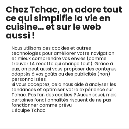
Chez Tchac, on adore tout
ce qui simplifie la vie en
Cours de cuisine à Grenoble : top 5
cuisine… et sur le web
5 décembre 2024
aussi !
Nous utilisons des cookies et autres
technologies pour améliorer votre navigation
et mieux comprendre vos envies (comme
trouver LA recette qui change tout). Grâce à
Farine IG bas : 4 alternatives pour une
eux, on peut aussi vous proposer des contenus
adaptés à vos goûts ou des publicités (non)
cuisine plus saine
personnalisées.
7 mai 2025
Si vous acceptez, cela nous aide à analyser les
tendances et optimiser votre expérience sur
Tchac. Pas fan des cookies ? Aucun souci, mais
certaines fonctionnalités risquent de ne pas
fonctionner comme prévu.
L’équipe Tchac.
En quête de nouvelles
inspirations culinaires ?