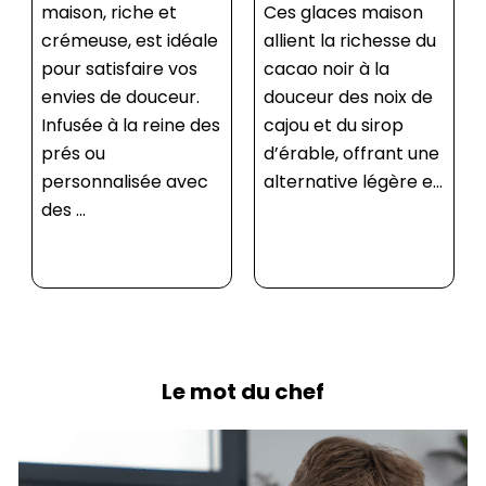
Ces glaces maison
permet de :
allient la richesse du
Tempérer le
cacao noir à la
chocolat : Obtenir
douceur des noix de
une texture lisse,
cajou et du sirop
brillante et
d’érable, offrant une
croquante. Cuire les
alternative légère e...
viandes : Vérifier la
cuisson à cœur
(saignant, �...
Le mot du chef