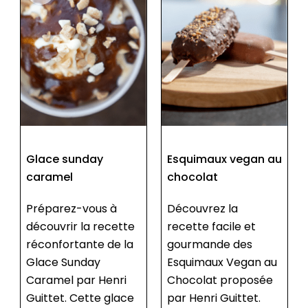
Esquimaux vegan au
Utiliser un
chocolat
thermomètre de
cuisine
Découvrez la
recette facile et
Le thermomètre est
gourmande des
un outil essentiel en
Esquimaux Vegan au
cuisine pour garantir
Chocolat proposée
la précision des
par Henri Guittet.
préparations. Il