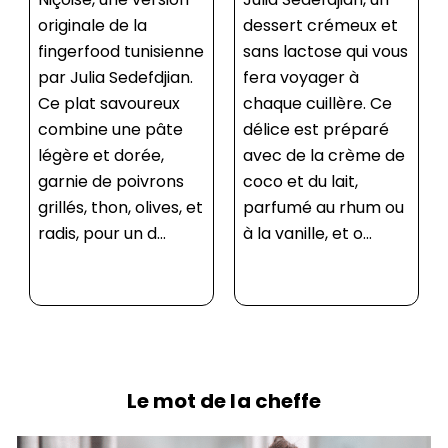
dessert crémeux et
recette innovante
sans lactose qui vous
qui allie simplicité et
fera voyager à
gourmandise.
chaque cuillère. Ce
Parfaitement
délice est préparé
adapté aux régimes
avec de la crème de
spécifiques, ce
coco et du lait,
brownie utilise des
parfumé au rhum ou
ingrédients du
à la vanille, et o...
quotidien comme
l’aquafaba,...
Le mot de la cheffe