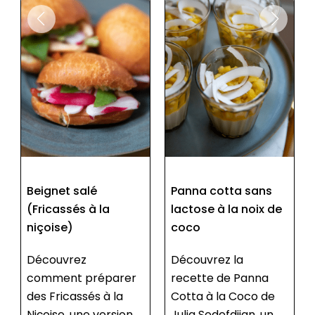
Panna cotta sans
Brownie vegan à
lactose à la noix de
l’aquafaba
coco
Découvrez le
Découvrez la
brownie vegan et
recette de Panna
sans gluten de la
Cotta à la Coco de
cheffe Julia
Julia Sedefdjian, un
Sedefdjian, une