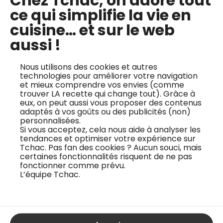
Chez Tchac, on adore tout
ce qui simplifie la vie en
Le four mode grill
cuisine… et sur le web
aussi !
Pour aller plus loin sur le mode grill
Nous utilisons des cookies et autres
technologies pour améliorer votre navigation
Le chef Eric Teyant partage sa recette de croque-
et mieux comprendre vos envies (comme
trouver LA recette qui change tout). Grâce à
monsieur sur Tchac. La cuisson du
croque-monsieur
eux, on peut aussi vous proposer des contenus
adaptés à vos goûts ou des publicités (non)
commence par une dizaine de minutes dans un four
personnalisées.
chaleur tournante, pour une bonne répartition de la
Si vous acceptez, cela nous aide à analyser les
tendances et optimiser votre expérience sur
chaleur, puis termine par un court passage dans le four
Tchac. Pas fan des cookies ? Aucun souci, mais
certaines fonctionnalités risquent de ne pas
en mode grill, pour créer une jolie croûte dorée. Dans son
fonctionner comme prévu.
cours vidéo, le chef étoilé Eric Teyant vous explique les
L’équipe Tchac.
ingrédients de base pour réaliser cette recette simple
mais très très gourmande. Retrouvez des conseils pour
décliner vos croque-monsieur à l’infini au fil de l’année,