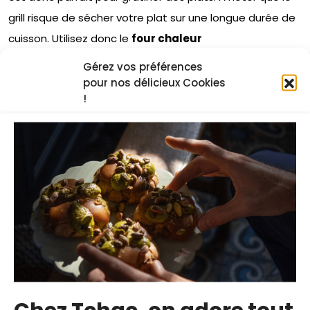
grill risque de sécher votre plat sur une longue durée de
cuisson. Utilisez donc le
four chaleur
tournante
ou
traditionnelle
pour cuire votre plat, et
Gérez vos préférences
terminez la cuisson avec le grill. Surveillez toutes les
pour nos délicieux Cookies
!
minutes la coloration : le grill peut très vite faire brûler
votre plat.