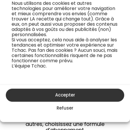
une pâte feuilletée
Anthony Courteille
Nous utilisons des cookies et autres
technologies pour améliorer votre navigation
maison parfaite avec
pour parfaitement
et mieux comprendre vos envies (comme
la recette du chef
manier la poche à
trouver LA recette qui change tout). Grâce à
eux, on peut aussi vous proposer des contenus
Anthony Courteille.
douille. La poche à
adaptés à vos goûts ou des publicités (non)
Cette pâte feuilletée,
douille fait souvent
personnalisées.
Si vous acceptez, cela nous aide à analyser les
classique de la
peur : on ne sait
tendances et optimiser votre expérience sur
pâtisserie française,
jamais trop comment
Tchac. Pas fan des cookies ? Aucun souci, mais
est idéale pour
l’employer et la
certaines fonctionnalités risquent de ne pas
fonctionner comme prévu.
réaliser des tartes,
mention de poche à
L’équipe Tchac.
des galettes des rois,
douille dans une
des chaussons aux p...
recette peut mê...
Accepter
Accédez à tous les cours
Refuser
Pour voir cette recette ainsi que toutes les
autres, choisissez une formule
d’abonnement.