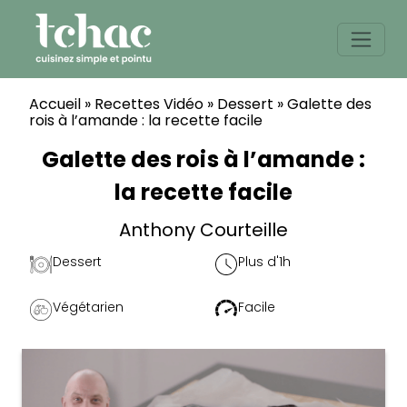
Skip
to
content
Accueil
»
Recettes Vidéo
»
Dessert
»
Galette des
rois à l’amande : la recette facile
Galette des rois à l’amande :
la recette facile
Anthony Courteille
Dessert
Plus d'1h
Végétarien
Facile