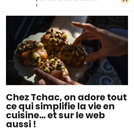
Les cours en ligne du chef
!
Chez Tchac, on adore tout
Pâte feuilletée : la
Comment utiliser
ce qui simplifie la vie en
recette facile et
une poche à douille
cuisine… et sur le web
inratable
Découvrez toutes les
aussi !
Apprenez à préparer
astuces du chef