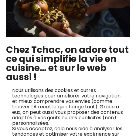
Le prix d’un cadeau ne définit pas l’amour que vous
portez. Si vous souhaitez offrir une attention
personnalisée à l’occasion de la
fête des mères
mais
que les finances vont mal, on a la solution ! Découvrez
nos 4
idées de cadeau
pour la
fête des mères
à prix
Chez Tchac, on adore tout
mini (quasi zéro euros), mais qui demanderont en
ce qui simplifie la vie en
revanche un peu de vos mains et de vos talents
cuisine… et sur le web
créatifs.
aussi !
Nous utilisons des cookies et autres
Un joli tablier personnalisé
technologies pour améliorer votre navigation
et mieux comprendre vos envies (comme
Une
idée de cadeau
pour toutes les mamans qui
trouver LA recette qui change tout). Grâce à
eux, on peut aussi vous proposer des contenus
aiment cuisiner : un joli
tablier
personnalisé. Pour cela,
adaptés à vos goûts ou des publicités (non)
achetez (ou récupérez) un tablier uni. Vous pouvez
personnalisées.
Si vous acceptez, cela nous aide à analyser les
ensuite choisir plusieurs techniques : la peinture sur
tendances et optimiser votre expérience sur