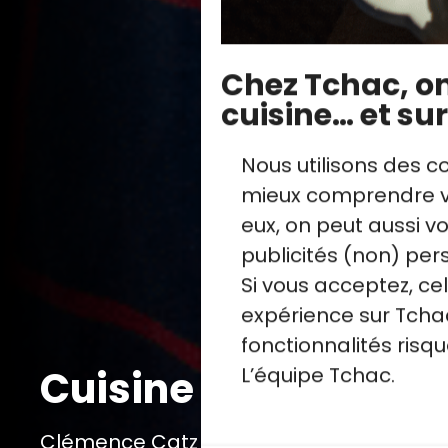
Chez Tchac, on 
cuisine… et sur
Nous utilisons des c
mieux comprendre vo
eux, on peut aussi 
publicités (non) per
Si vous acceptez, ce
expérience sur Tchac
fonctionnalités ris
L’équipe Tchac.
Cuisine naturelle : 
Clémence Catz