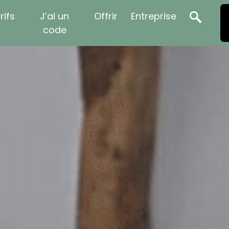
rifs
J’ai un
Offrir
Entreprise
code