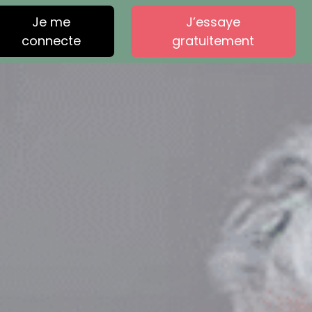
Je me
J’essaye
connecte
gratuitement