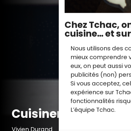
Chez Tchac, on 
cuisine… et sur
Nous utilisons des c
mieux comprendre vo
eux, on peut aussi 
publicités (non) per
Si vous acceptez, ce
expérience sur Tchac
fonctionnalités ris
L’équipe Tchac.
Cuisiner la volaille
Vivien Durand