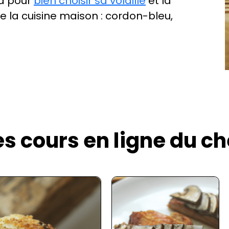
nd pour
bien choisir sa volaille
et la
 la cuisine maison : cordon-bleu,
es cours en ligne du ch