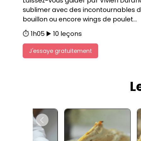
Laissez-vous guider par Vivien Dura
sublimer avec des incontournables de
bouillon ou encore wings de poulet…
⏱️ 1h05 ▶️ 10 leçons
J'essaye gratuitement
L