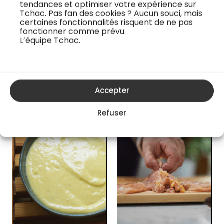
tendances et optimiser votre expérience sur
Tchac. Pas fan des cookies ? Aucun souci, mais
certaines fonctionnalités risquent de ne pas
Je regarde la recette vidéo
fonctionner comme prévu.
L’équipe Tchac.
Les cours en ligne du chef
Accepter
Refuser