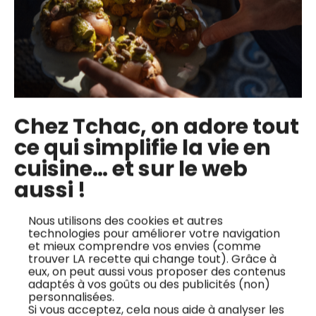
Chez Tchac, on adore tout
ce qui simplifie la vie en
✅ Maîtriser la technique de cuisson à l’unilatéral pour
cuisine… et sur le web
une viande parfaitement dorée.
aussi !
✅ Utiliser des poids pour améliorer la cuisson uniforme
de la volaille.
Nous utilisons des cookies et autres
✅ Assaisonner correctement la chair pour maximiser
technologies pour améliorer votre navigation
et mieux comprendre vos envies (comme
les saveurs.
trouver LA recette qui change tout). Grâce à
✅ Choisir la bonne poêle pour une cuisson sans brûlure.
eux, on peut aussi vous proposer des contenus
adaptés à vos goûts ou des publicités (non)
✅ Appliquer la technique des lamelles de champignons
personnalisées.
Si vous acceptez, cela nous aide à analyser les
pour ajouter de l’humidité pendant la cuisson.