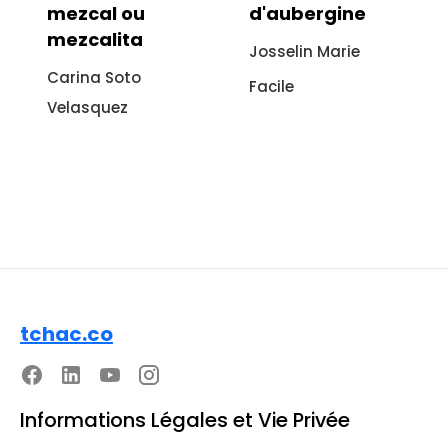
d'aubergine
sans viande :
recette
Josselin Marie
italienne à
Facile
l'aubergine
Sonia Ezgulian
Facile
tchac.co
Informations Légales et Vie Privée