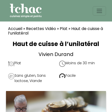
Skip
to
content
Accueil
»
Recettes Vidéo
»
Plat
»
Haut de cuisse à
l’unilatéral
Haut de cuisse à l’unilatéral
Vivien Durand
Plat
Moins de 30 min
Sans gluten
,
Sans
Facile
lactose
,
Viande