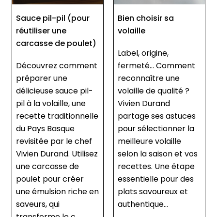
Bien choisir sa
Comment découper
volaille
la volaille ?
Label, origine,
Découper une volaille
fermeté… Comment
entière comme un
reconnaître une
chef, ça s’apprend !
volaille de qualité ?
Vivien Durand vous
Vivien Durand
montre pas à pas
partage ses astuces
comment séparer les
pour sélectionner la
cuisses, lever les filets
meilleure volaille
et préparer chaque
selon la saison et vos
morceaux d’une
recettes. Une étape
volaille avec
essentielle pour des
précision, sans
plats savoureux et
oublier le sot-l’y-...
authentique...