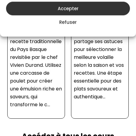
Label, origine,
Découper une volaille
Accepter
fermeté… Comment
entière comme un
reconnaître une
chef, ça s’apprend !
Refuser
volaille de qualité ?
Vivien Durand vous
Vivien Durand
montre pas à pas
partage ses astuces
comment séparer les
pour sélectionner la
cuisses, lever les filets
meilleure volaille
et préparer chaque
selon la saison et vos
morceaux d’une
recettes. Une étape
volaille avec
essentielle pour des
précision, sans
plats savoureux et
oublier le sot-l’y-...
authentique...