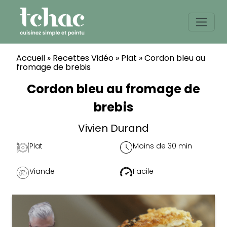
Skip
to
content
Accueil
»
Recettes Vidéo
»
Plat
»
Cordon bleu au
fromage de brebis
Cordon bleu au fromage de
brebis
Vivien Durand
Plat
Moins de 30 min
Viande
Facile