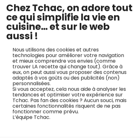
Chez Tchac, on adore tout
ce qui simplifie la vie en
Les cours en ligne du chef
cuisine… et sur le web
aussi !
Nous utilisons des cookies et autres
technologies pour améliorer votre navigation
et mieux comprendre vos envies (comme
trouver LA recette qui change tout). Grâce à
eux, on peut aussi vous proposer des contenus
adaptés à vos goûts ou des publicités (non)
personnalisées.
Si vous acceptez, cela nous aide à analyser les
tendances et optimiser votre expérience sur
Tchac. Pas fan des cookies ? Aucun souci, mais
certaines fonctionnalités risquent de ne pas
fonctionner comme prévu.
L’équipe Tchac.
Bien choisir sa
Comment découper
volaille
la volaille ?