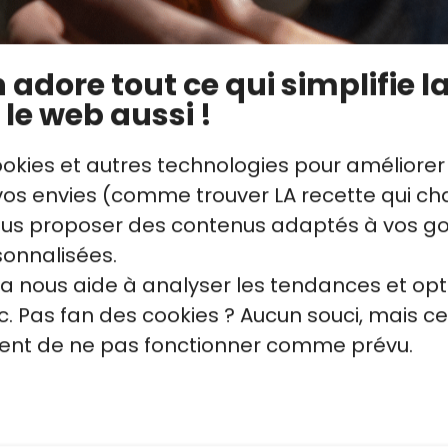
ger toutes les inspirations de recettes de 
s raisons de se lancer. Utile si jamais l’on vo
adore tout ce qui simplifie la
 le web aussi !
ookies et autres technologies pour améliorer
s envies (comme trouver LA recette qui cha
iennes : c’est pour la planète !
vous proposer des contenus adaptés à vos g
de cuisiner un repas végétarien à Noël, c’est 
sonnalisées.
 l’environnement. Au-delà du bien-être anim
la nous aide à analyser les tendances et opt
arienne est meilleure pour l’environnement. 
. Pas fan des cookies ? Aucun souci, mais ce
l’espace (qui entretient la déforestation) 
quent de ne pas fonctionner comme prévu.
ur l’alimentation des troupeaux). En parallèl
es bovins (vaches, veau ou encore bœuf) s
ane, un gaz qui accélère directement le d