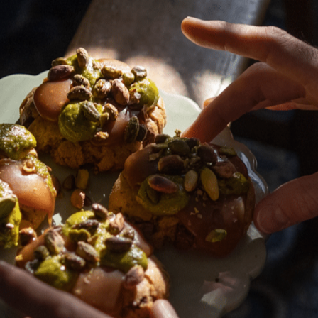
e challenge d’un menu végétarien
faire des recettes de 
nnes ?