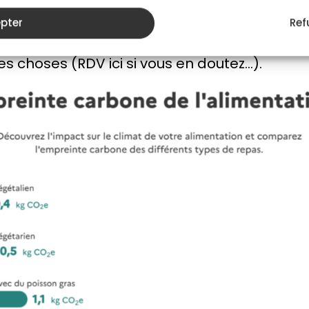
on choisisse de réduire sa consommation de 
, limiter sa consommation de viande permet 
pter
Ref
nes sur la planète. Et cela ne veut pas forc
es choses (RDV ici si vous en doutez…).