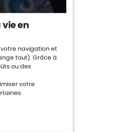
Noël végétariennes,
us pose la question
 vie en
 votre navigation et
nge tout). Grâce à
oûts ou des
qu’il aura un
al, une
imiser votre
La production de
rtaines
et des ressources
e, certains types
ont responsables
érèglement