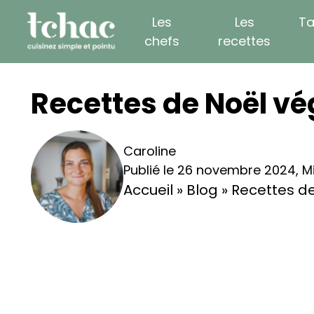
Skip
Les
Les
Ta
to
chefs
recettes
content
Recettes de Noël v
Caroline
Publié le 26 novembre 2024
,
M
Accueil
»
Blog
»
Recettes d