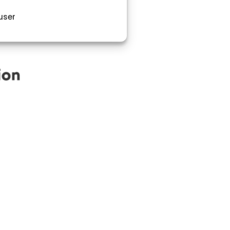
viande ou de
de réduire l’impact
user
ément dire renoncer