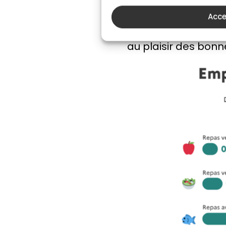
climatique. Que l’
devenir végétarien
Acce
des activités humai
au plaisir des bonn