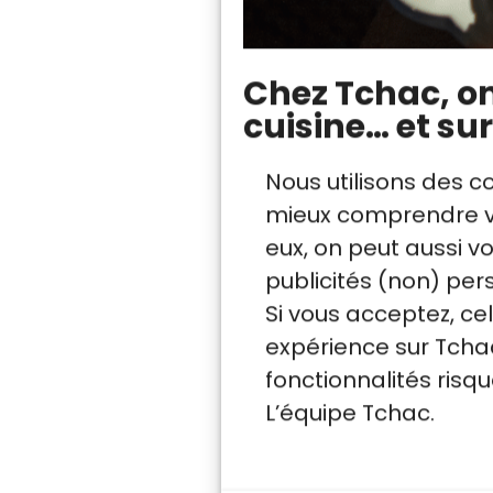
Avant de vous parta
voici les très bonne
Chez Tchac, on 
à table.
cuisine… et sur
Nous utilisons des c
mieux comprendre vo
Recettes végétar
eux, on peut aussi 
La première raison 
publicités (non) per
impact moindre sur
Si vous acceptez, ce
alimentation végét
expérience sur Tchac
viande demande de 
fonctionnalités ris
(eau et énergies po
L’équipe Tchac.
d’animaux comme l
d’émission de méth