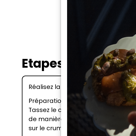
Etapes
Réalisez la cuisson de l’oeuf Onsen.
Préparation de l’assiette : Disposez
Tassez le centre avec le dos d’une c
de manière à les faire adhérer. Aj
sur le crumble.