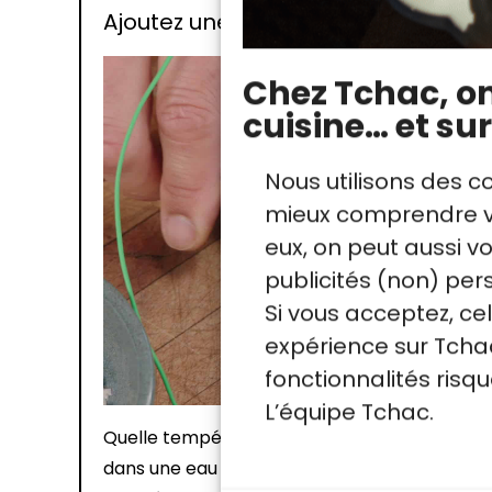
Ajoutez une cuillère d’émulsion d’o
Chez Tchac, on 
cuisine… et sur
Nous utilisons des c
mieux comprendre vo
eux, on peut aussi 
publicités (non) per
Si vous acceptez, ce
expérience sur Tchac
fonctionnalités ris
L’équipe Tchac.
Quelle température de cuisson pour l'oeuf on
dans une eau à 65°C, pendant environ 35 min