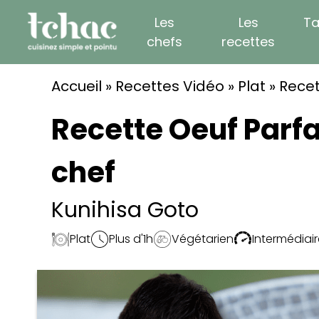
Skip
Les
Les
Ta
to
chefs
recettes
content
Accueil
»
Recettes Vidéo
»
Plat
»
Recet
Recette Oeuf Parfai
chef
Kunihisa Goto
Plat
Plus d'1h
Végétarien
Intermédiai