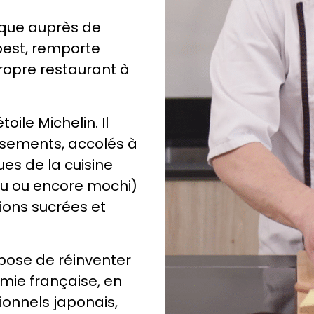
ique auprès de
est, remporte
propre restaurant à
oile Michelin. Il
issements, accolés à
ques de la cuisine
yu ou encore mochi)
tions sucrées et
opose de réinventer
mie française, en
ionnels japonais,