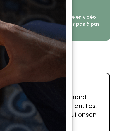
uce de TCHAC
n de ces éléments est expliqué en vidéo
 chef. Retrouvez les explications pas à pas
on cours en ligne.
ette cuisson !
 l’assiette, en formant un rond.
les d’oignon autour des lentilles,
Déposez délicatement l’œuf onsen