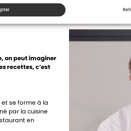
de préparation.
pter
Ref
, on peut imaginer
es recettes, c’est
 et se forme à la
iné par la cuisine
estaurant en