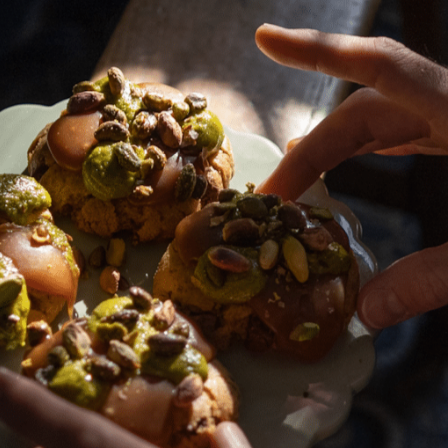
+
L'ast
Chacu
par le
dans s
 Retrouvez les conseils du chef pour réussir c
 4 cuillères à soupe de lentilles au centre de
uillère pour former un puit. Disposez les péta
outez une poignée de crumble dans le puit. 