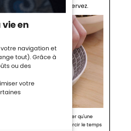
ues lamelles de truffe. Servez.
 vie en
 votre navigation et
nge tout). Grâce à
oûts ou des
imiser votre
rtaines
ssiette ? Vous pouvez ne réaliser qu'une
mposent l'assiette, pour raccourcir le temps