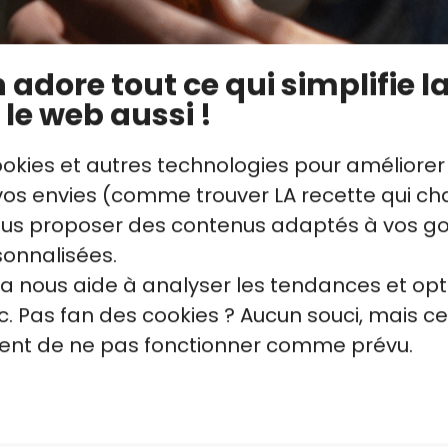
ignon, un peu de velouté de poireaux et quelq
adore tout ce qui simplifie la
 le web aussi !
ookies et autres technologies pour améliorer
s envies (comme trouver LA recette qui cha
vous proposer des contenus adaptés à vos g
sonnalisées.
la nous aide à analyser les tendances et opt
. Pas fan des cookies ? Aucun souci, mais ce
quent de ne pas fonctionner comme prévu.
sen ? L'oeuf onsen est cuit
Comment simplifier cette a
utes. Contrôlez la
partie des éléments qui co