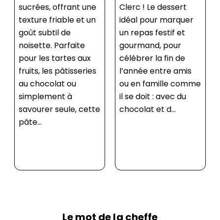
Clerc ! Le dessert
irrésistible qui marie
idéal pour marquer
la douceur du
un repas festif et
chocolat, le
gourmand, pour
croquant des
célébrer la fin de
noisettes, et
l’année entre amis
l’intensité du
ou en famille comme
caramel. Ce délice
il se doit : avec du
gourmand, parfait
chocolat et d...
pour napper tartes,
gâteaux ou même
des tartines, se
réalise facilem...
Le mot de la cheffe