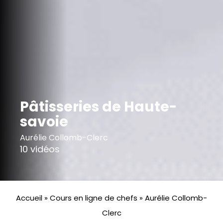
Pâtisseries de Haute-
savoie
Aurélie Collomb-Clerc
10 vidéos
Accueil
»
Cours en ligne de chefs
»
Aurélie Collomb-
Clerc