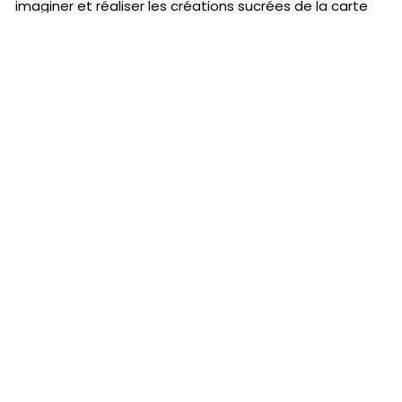
imaginer et réaliser les créations sucrées de la carte
étoilée. A l’été 2024, Aurélie ouvre une table éphémère
dans la maison de son enfance à Manigod, où elle
propose une formule brunch aussi gourmande que
raffinée.
J'essaye gratuitement
Le cours en ligne