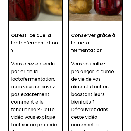
Conserver grâce à
Quel matériel faut-il
la lacto
pour la
fermentation
lactofermentation ?
Vous souhaitez
La
prolonger la durée
lactofermentation
de vie de vos
est une méthode
aliments tout en
naturelle de
boostant leurs
conservation qui
bienfaits ?
préserve les
Découvrez dans
nutriments et
cette vidéo
développe des
comment la
saveurs uniques. Pour