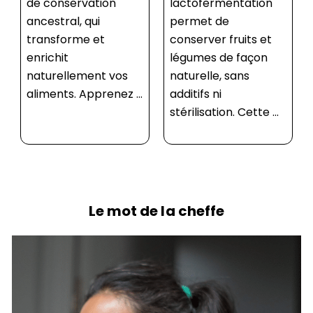
lactofermentation
bien débuter, il est
permet de
important d’avoir le
conserver fruits et
bon matériel.
légumes de façon
Découvrez les
naturelle, sans
indispensables : ✅
additifs ni
Bocaux en verre
stérilisation. Cette ...
avec ...
Le mot de la cheffe