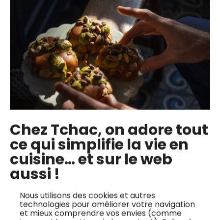
✅ Techniques de fermentation pour assurer une
conservation longue durée et le développement des
probiotiques.
✅ Adaptation des épices et ingrédients pour
personnaliser le Kimchi selon vos goûts
Je regarde la recette vidéo
Chez Tchac, on adore tout
ce qui simplifie la vie en
cuisine… et sur le web
Les cours en ligne du chef
aussi !
Nous utilisons des cookies et autres
technologies pour améliorer votre navigation
et mieux comprendre vos envies (comme