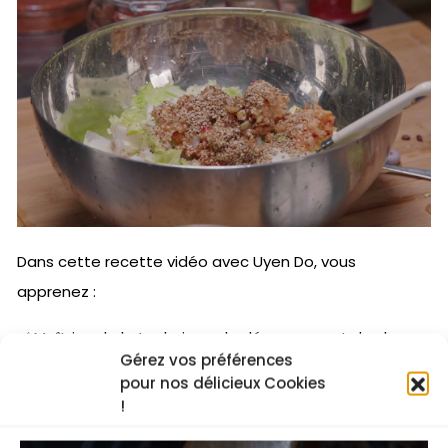
Dans cette recette vidéo avec Uyen Do, vous
apprenez :
✅ Maîtrise de la technique de dégorgement du chou
Gérez vos préférences
pour une texture optimale.
pour nos délicieux Cookies
!
✅ Réalisation d’une béchamel sans beurre