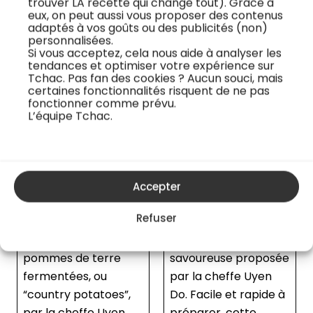
trouver LA recette qui change tout). Grâce à
eux, on peut aussi vous proposer des contenus
adaptés à vos goûts ou des publicités (non)
personnalisées.
Si vous acceptez, cela nous aide à analyser les
tendances et optimiser votre expérience sur
Tchac. Pas fan des cookies ? Aucun souci, mais
certaines fonctionnalités risquent de ne pas
fonctionner comme prévu.
L’équipe Tchac.
Mayonnaise végane
Maki-sushi végane à
express au tofu
la betterave lacto
fermentée
Découvrez la
Accepter
mayonnaise végane
...
Refuser
au kimchi, une fusion
audacieuse et
savoureuse proposée
par la cheffe Uyen
Do. Facile et rapide à
préparer, cette