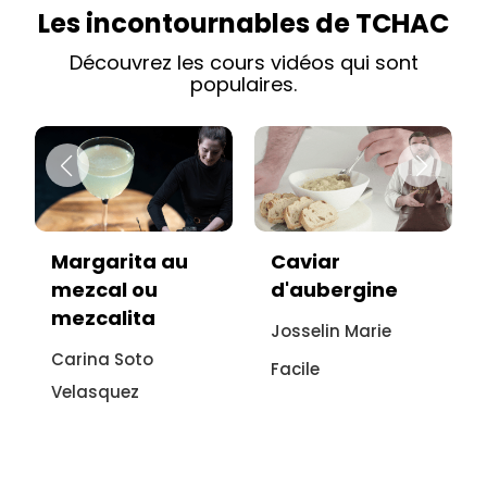
Les incontournables de TCHAC
Découvrez les cours vidéos qui sont
populaires.
Caviar
Vitello tonnato
d'aubergine
sans viande :
recette
Josselin Marie
italienne à
Facile
l'aubergine
Sonia Ezgulian
Facile