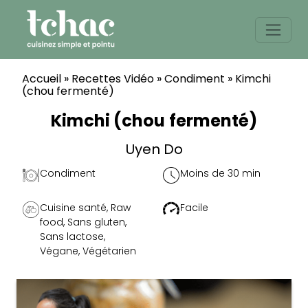
Skip
to
content
Accueil
»
Recettes Vidéo
»
Condiment
»
Kimchi
(chou fermenté)
Kimchi (chou fermenté)
Uyen Do
Condiment
Moins de 30 min
Cuisine santé
,
Raw
Facile
food
,
Sans gluten
,
Sans lactose
,
Végane
,
Végétarien