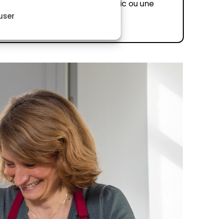
a bread est cuit ? Plantez un pic ou une
user
t sec, c'est prêt !