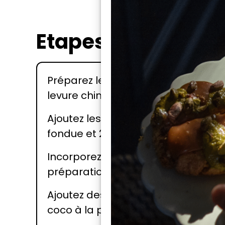
Etapes
Préparez les ingrédients secs : Mé
levure chimique dans un bol.
Ajoutez les ingrédients liquides : I
fondue et 2 œufs. Pour des conseils
Incorporez les bananes : Écrasez 2 
préparation.
Ajoutez des extras (optionnel) : Si
coco à la pâte.