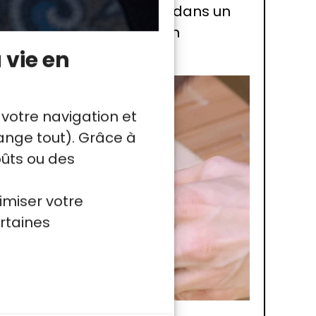
r sulfurisé, et enfournez dans un
ic. Pour une démonstration
 vie en
 votre navigation et
nge tout). Grâce à
oûts ou des
imiser votre
rtaines