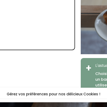
+
L'ast
Chois
un ba
utilis
légèr
Gérez vos préférences pour nos délicieux Cookies !
douce
sucre