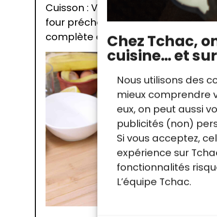
Cuisson : Versez la pâte dans un mo
four préchauffé à 190°C pendant 30
complète de cette étape, visionnez 
Chez Tchac, on 
cuisine… et sur
Nous utilisons des c
mieux comprendre vo
eux, on peut aussi 
publicités (non) per
Si vous acceptez, ce
expérience sur Tchac
fonctionnalités ris
L’équipe Tchac.