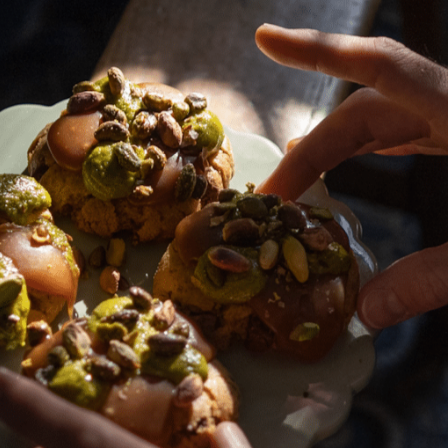
langez 100g de poudre d’amande, 80g de fari
ncorporez 120g de lait végétal (amande, noiset
 détaillés sur le mélange, regardez la recet
bananes avec le jus d’un demi-citron (option
 vous le souhaitez, ajoutez des pépites de ch