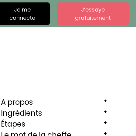
Je me
J’essaye
connecte
gratuitement
A propos
+
Ingrédients
+
Étapes
+
Le mot de la cheffe
+