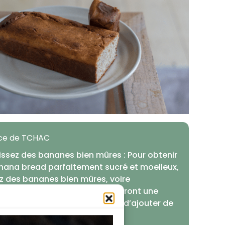
uce de TCHAC
issez des bananes bien mûres : Pour obtenir
nana bread parfaitement sucré et moelleux,
ez des bananes bien mûres, voire
ement tachetées. Elles apporteront une
ur naturelle sans avoir besoin d’ajouter de
 supplémentaire.