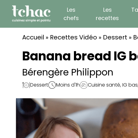
Skip
Les
Les
Ta
to
chefs
recettes
content
Accueil
»
Recettes Vidéo
»
Dessert
»
B
Banana bread IG 
Bérengère Philippon
Dessert
Moins d'1h
Cuisine santé
,
IG bas