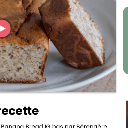
recette
e Banana Bread IG bas par Bérengère