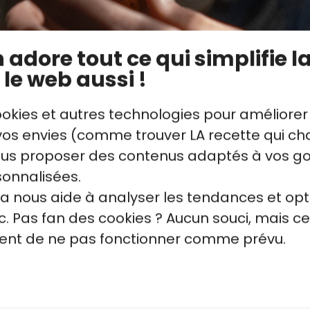
ule à cake en silicone ou recouvert de papie
 à 40 minutes. Vérifiez la cuisson avec un p
la vidéo explicative de la recette.
adore tout ce qui simplifie la
 le web aussi !
ookies et autres technologies pour améliorer
s envies (comme trouver LA recette qui cha
vous proposer des contenus adaptés à vos g
sonnalisées.
la nous aide à analyser les tendances et opt
. Pas fan des cookies ? Aucun souci, mais ce
quent de ne pas fonctionner comme prévu.