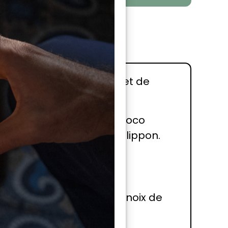
ne de blé T150 et ½ sachet de
te, etc.), 50g d’huile de coco
te vidéo de Bérengère Philippon.
nel) et ajoutez-les à la
ocolat ou des copeaux de noix de