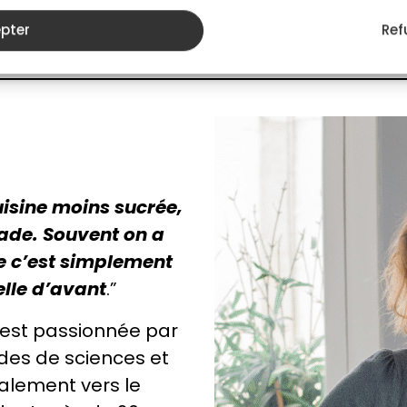
 Ajoutez des pépites de
Comment savoir si le banan
pter
Ref
lame de couteau : s'il ressor
uisine moins sucrée,
fade. Souvent on a
ue c’est simplement
elle d’avant
.”
 est passionnée par
udes de sciences et
inalement vers le