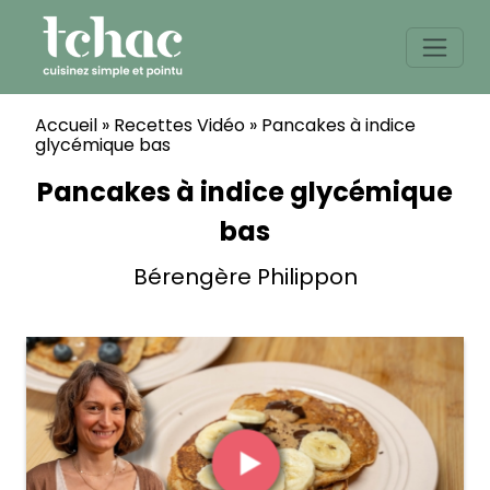
Skip
to
content
Accueil
»
Recettes Vidéo
»
Pancakes à indice
glycémique bas
Pancakes à indice glycémique
bas
Bérengère Philippon