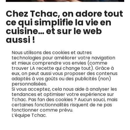
bas
aliments IG bas
Chez Tchac, on adore tout
Bérengère Philippon,
Bérengère Philippon
ce qui simplifie la vie en
auteure et coach
vous explique les clés
cuisine… et sur le web
nutritionniste
des aliments à IG bas
aussi !
spécialisée dans l’IG
en 3 grandes parties :
bas, vous explique
les produits riches en
Nous utilisons des cookies et autres
comment réaliser un
fibres, le gras et les
technologies pour améliorer votre navigation
pain sans gluten à
sucrants à IG bas. Elle
et mieux comprendre vos envies (comme
trouver LA recette qui change tout). Grâce à
index glycémique bas.
vous donne des
eux, on peut aussi vous proposer des contenus
Elle vous explique
exemples pour
adaptés à vos goûts ou des publicités (non)
personnalisées.
quelles farines utiliser
trouver des substituts
Si vous acceptez, cela nous aide à analyser les
et comment faire
faciles à trouver au
tendances et optimiser votre expérience sur
baisser l’index...
quotidien, po...
Tchac. Pas fan des cookies ? Aucun souci, mais
certaines fonctionnalités risquent de ne pas
fonctionner comme prévu.
L’équipe Tchac.