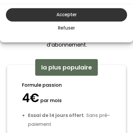
Accepter
Accédez à tous les cours
Refuser
Pour voir cette recette ainsi que toutes les
autres, choisissez une formule
d’abonnement.
la plus populaire
Formule passion
4€
par mois
Essai de 14 jours offert
. Sans pré-
paiement