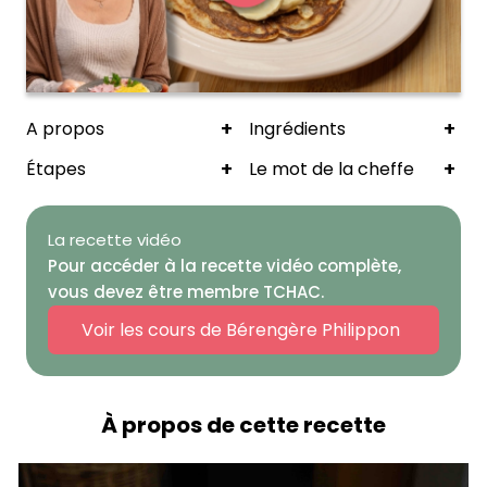
+
+
A propos
Ingrédients
+
+
Étapes
Le mot de la cheffe
La recette vidéo
Pour accéder à la recette vidéo complète,
vous devez être membre TCHAC.
Voir les cours de Bérengère Philippon
À propos de cette recette