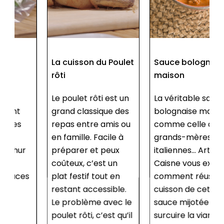
La cuisson du Poulet
Sauce bolognaise
rôti
maison
Le poulet rôti est un
La véritable sauce
grand classique des
bolognaise maison,
repas entre amis ou
comme celle des
en famille. Facile à
grands-mères
préparer et peux
italiennes… Arthur Le
coûteux, c’est un
Caisne vous explique
plat festif tout en
comment réussir la
restant accessible.
cuisson de cette
Le problème avec le
sauce mijotée sans
poulet rôti, c’est qu’il
surcuire la viande,