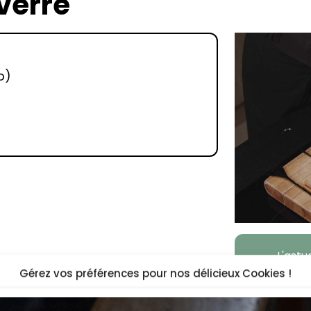
 verre
o)
+
L'ast
Gérez vos préférences pour nos délicieux Cookies !
Si le 
rempl