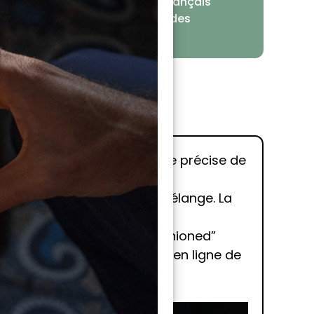
douce, ou essayez des amers français
 la Suze ou la gentiane pour des
ions intéressantes.
 Dry. Pour voir la technique précise de
ement avec une cuillère à mélange. La
 dans un verre type “Old Fashioned”
, rendez-vous dans le cours en ligne de