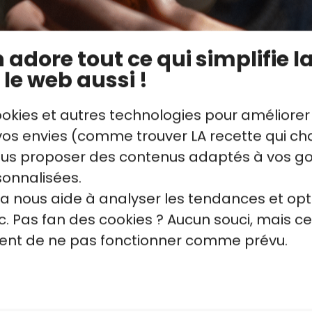
adore tout ce qui simplifie la
 le web aussi !
ookies et autres technologies pour améliorer
s envies (comme trouver LA recette qui cha
vous proposer des contenus adaptés à vos g
sonnalisées.
la nous aide à analyser les tendances et opt
. Pas fan des cookies ? Aucun souci, mais ce
s glaçons de grande taille
Utilisez une cuillère à mé
quent de ne pas fonctionner comme prévu.
Cela permet de conserver
ingrédients. Un mélange tr
altérer la texture finale du 