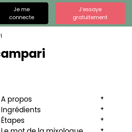
Je me
J’essaye
connecte
gratuitement
i
 campari
A propos
+
Ingrédients
+
Étapes
+
Le mot de la mixologue
+