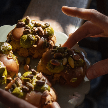
plus 
comme
variat
ri, 25ml de vermouth rosso et 25ml de gin London
e Carina Soto.
’à remplir le shaker aux deux tiers. Mélangez douc
açons pour une dilution optimale.
ouvercle du shaker et versez directement le mélange
plus sur les différents types de verres à cocktails
our rehausser les arômes.