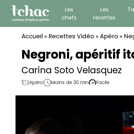
Skip
Les
Les
Ta
to
chefs
recettes
content
Accueil
»
Recettes Vidéo
»
Apéro
»
Neg
Negroni, apéritif i
Carina Soto Velasquez
Apéro
Moins de 30 min
Facile