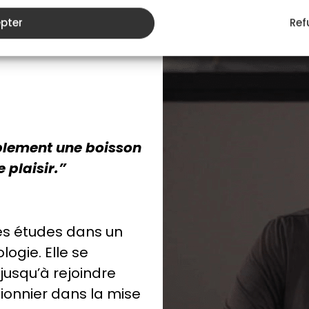
pter
Ref
mplement une boisson
 plaisir.”
ses études dans un
ogie. Elle se
jusqu’à rejoindre
pionnier dans la mise