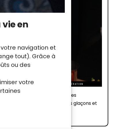
 vie en
 votre navigation et
nge tout). Grâce à
oûts ou des
imiser votre
rtaines
lange pour remuer délicatement les
op énergique pourrait casser les glaçons et
cocktail.