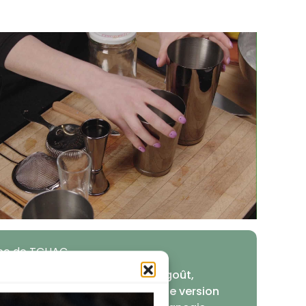
uce de TCHAC
Campari est trop amer à votre goût,
acez-le par de l'Apérol pour une version