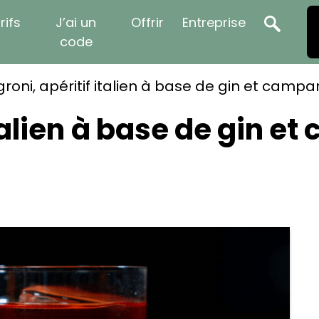
rifs
J’ai un
Offrir
Entreprise
code
roni, apéritif italien à base de gin et campar
talien à base de gin et