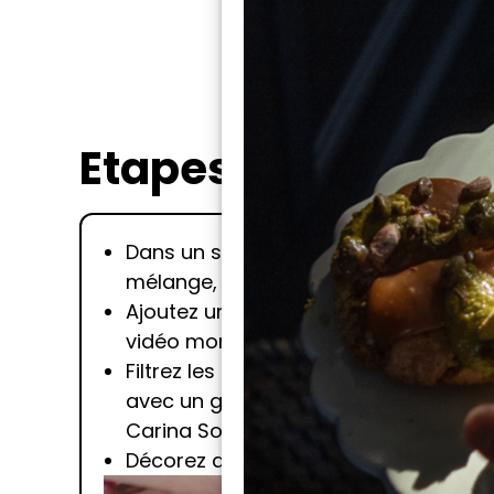
Etapes
Dans un shaker, versez 25ml de Campa
mélange, regardez la recette vidéo d
Ajoutez une dizaine de glaçons jusqu
vidéo montre comment tourner les gl
Filtrez les glaçons en utilisant le c
avec un grand glaçon. Pour en savoir 
Carina Soto.
Décorez avec une tranche d’orange p