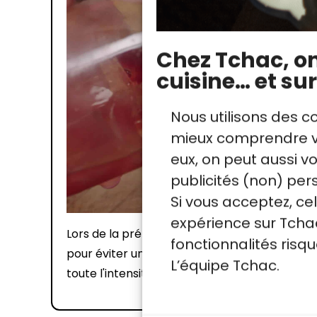
Chez Tchac, on 
cuisine… et sur
Nous utilisons des c
mieux comprendre vo
eux, on peut aussi 
publicités (non) per
Si vous acceptez, ce
expérience sur Tchac
Lors de la préparation du Negroni, utilisez de
fonctionnalités ris
pour éviter une dilution rapide du cocktail. 
L’équipe Tchac.
toute l'intensité des saveurs.