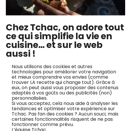
Engagement 12 mois
1 prélèvement annuel de
120€
48€
Chez Tchac, on adore tout
ce qui simplifie la vie en
J'essaye gratuitement
cuisine… et sur le web
aussi !
Nous utilisons des cookies et autres
technologies pour améliorer votre navigation
et mieux comprendre vos envies (comme
trouver LA recette qui change tout). Grâce à
eux, on peut aussi vous proposer des contenus
adaptés à vos goûts ou des publicités (non)
Formule exploration
personnalisées.
9,99€
Si vous acceptez, cela nous aide à analyser les
tendances et optimiser votre expérience sur
par mois
Tchac. Pas fan des cookies ? Aucun souci, mais
certaines fonctionnalités risquent de ne pas
fonctionner comme prévu.
Accès illimité à +500 cours vidéos
L’équipe Tchac.