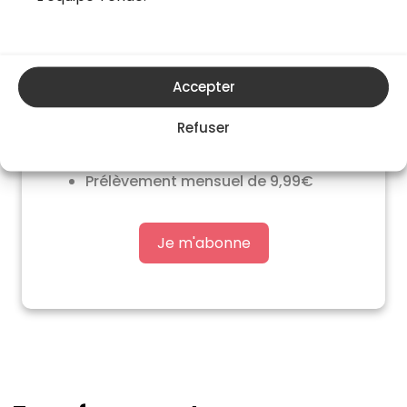
Téléchargement des fiches
techniques
+10 nouveaux cours par mois
Accepter
Sans engagement, résiliez quand
Refuser
vous voulez
Prélèvement mensuel de 9,99€
Je m'abonne