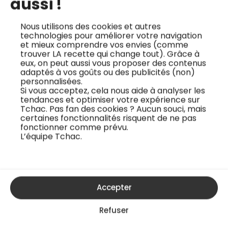
aussi !
Nous utilisons des cookies et autres
technologies pour améliorer votre navigation
et mieux comprendre vos envies (comme
trouver LA recette qui change tout). Grâce à
Retrouvez le cours vidéo sur la tarte chocolat
eux, on peut aussi vous proposer des contenus
adaptés à vos goûts ou des publicités (non)
sur Tchac.co
personnalisées.
Si vous acceptez, cela nous aide à analyser les
tendances et optimiser votre expérience sur
Tchac. Pas fan des cookies ? Aucun souci, mais
certaines fonctionnalités risquent de ne pas
fonctionner comme prévu.
La
pâte brisée
L’équipe Tchac.
Les caractéristiques de la pâte brisée
La pâte brisée est légèrement différente de la pâte
sucrée : elle n’utilise pas de sucre et remplace l’œuf par
Accepter
de l’eau (ou du lait dans certaines recettes). La pâte
Refuser
brisée est plus lisse et moins friable que la pâte sucrée.