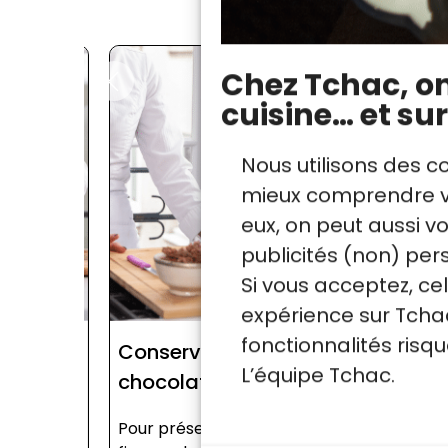
Chez Tchac, on 
cuisine… et sur
Nous utilisons des c
mieux comprendre vo
eux, on peut aussi 
publicités (non) per
Si vous acceptez, ce
expérience sur Tchac
fonctionnalités ris
 du
Conserver son
Le sablage
L’équipe Tchac.
chocolat
Jade Genin vou
sa technique p
,
Pour préserver toute la
le sablage, u