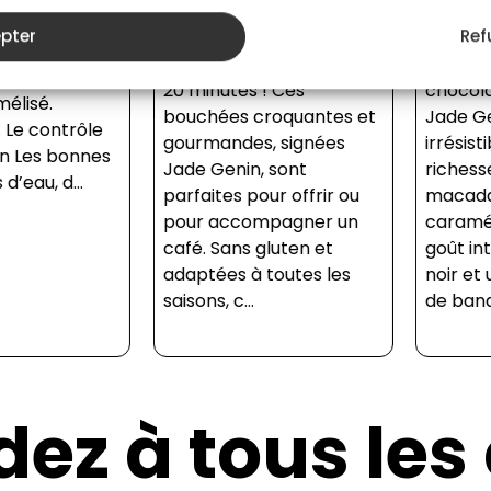
Réalisez des grignotines
Craquez po
ur enrober
pter
Ref
amandes chocolat
gourmande
its secs
irrésistibles en moins de
tartiner 
che de
20 minutes ! Ces
chocolat 
sé.
bouchées croquantes et
Jade Genin
 contrôle
gourmandes, signées
irrésistible
Les bonnes
Jade Genin, sont
richesse d
au, d...
parfaites pour offrir ou
macadami
pour accompagner un
caramélisé
café. Sans gluten et
goût inten
adaptées à toutes les
noir et une
saisons, c...
de banan...
ez à tous les