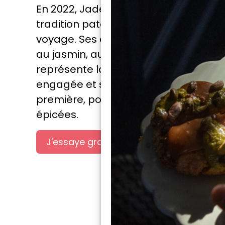
En 2022, Jade Genin ouvre sa propre b
tradition paternelle, elle ajoute sa t
voyage. Ses créations associent le cho
au jasmin, au gingembre ou encore à
représente la nouvelle génération de
engagée et soucieuse de la qualité d
première, pour des créations vivante
épicées.
J'essaye gratuitement
L