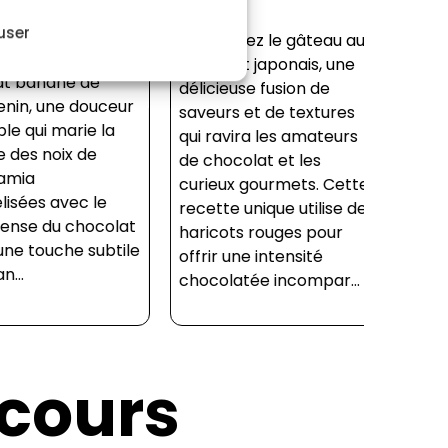
ur la recette
user
 de pâte à
Découvrez le gâteau au
macadamia
chocolat japonais, une
banane de
délicieuse fusion de
, une douceur
saveurs et de textures
 qui marie la
qui ravira les amateurs
es noix de
de chocolat et les
a
curieux gourmets. Cette
es avec le
recette unique utilise des
se du chocolat
haricots rouges pour
 touche subtile
offrir une intensité
chocolatée incompar...
 cours