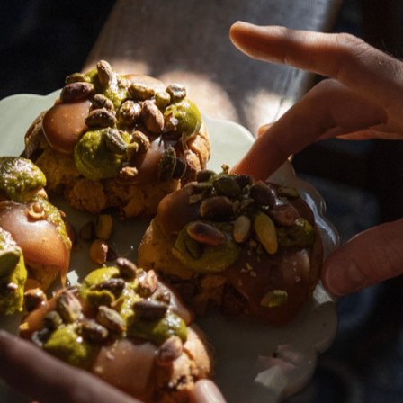
outique à Paris. A la
ouche subtile de
colat à la vanille,
 l’anis… Jade Genin
 chocolatiers,
e la matière
s et délicieusement
es cours en ligne du ch