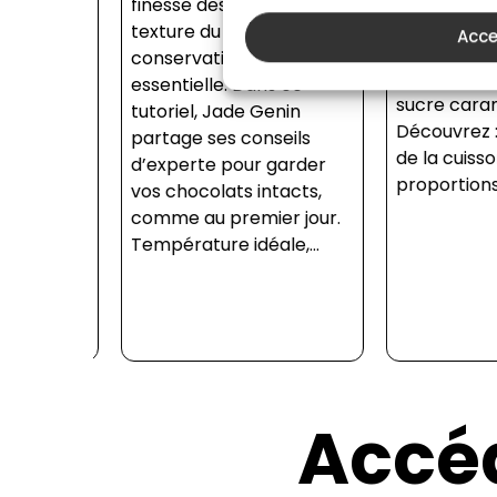
érage
finesse des arômes et la
essentielle po
limer
texture du chocolat, la
Acce
amandes ou fru
ce
conservation est
d’une fine cou
in vous
essentielle. Dans ce
sucre caraméli
e pour
tutoriel, Jade Genin
Découvrez : Le
tape
partage ses conseils
de la cuisson 
le en
d’experte pour garder
proportions d’e
ouvrez
vos chocolats intacts,
es
comme au premier jour.
Température idéale,...
Accéd