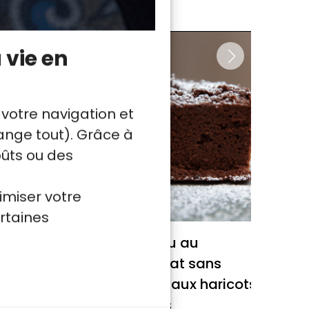
 vie en
 votre navigation et
nge tout). Grâce à
oûts ou des
imiser votre
rtaines
artiner
Gâteau au
mia
chocolat sans
t
gluten aux haricots
rouges