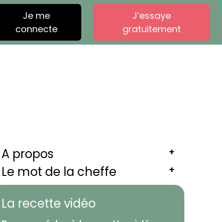
Je me
J’essaye
connecte
gratuitement
A propos
+
Le mot de la cheffe
+
La recette vidéo