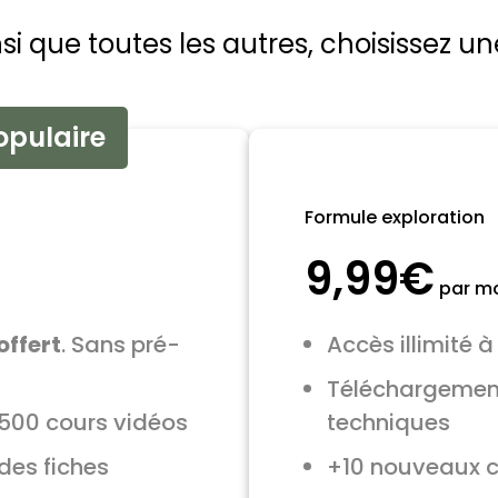
insi que toutes les autres, choisissez
opulaire
Formule exploration
9,99€
par mo
offert
. Sans pré-
Accès illimité 
Téléchargement
+500 cours vidéos
techniques
des fiches
+10 nouveaux c