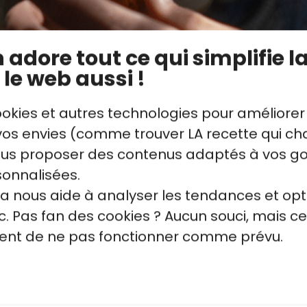
adore tout ce qui simplifie la
 le web aussi !
ookies et autres technologies pour améliorer
s envies (comme trouver LA recette qui cha
vous proposer des contenus adaptés à vos g
sonnalisées.
la nous aide à analyser les tendances et opt
. Pas fan des cookies ? Aucun souci, mais ce
quent de ne pas fonctionner comme prévu.
Roses des sables
Pâte à t
(grignotines au
macada
s dévoile
chocolat)
chocola
our réussir
ne méthode