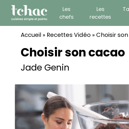
Skip
Les
Les
Ta
to
chefs
recettes
content
Accueil
»
Recettes Vidéo
»
Choisir so
Choisir son cacao
Jade Genin