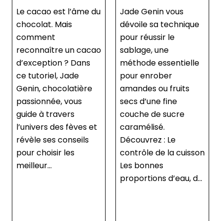
(grignotines au
 du
Jade Genin vous
chocolat)
dévoile sa technique
pour réussir le
Réalisez des
cao
sablage, une
grignotines amandes
s
méthode essentielle
chocolat irrésistibles
pour enrober
en moins de 20
e
amandes ou fruits
minutes ! Ces
secs d’une fine
bouchées
couche de sucre
croquantes et
et
caramélisé.
gourmandes, signées
Découvrez : Le
Jade Genin, sont
contrôle de la cuisson
parfaites pour offrir
Les bonnes
ou pour
proportions d’eau, d...
accompagner un
café. Sans gluten et
adaptées à toutes les
saisons, c...