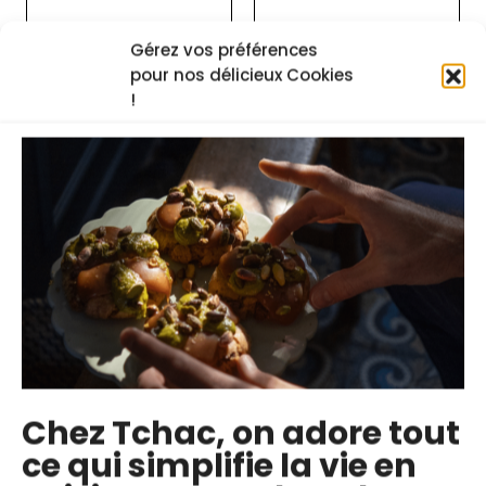
Gérez vos préférences
pour nos délicieux Cookies
Accédez à tous les cours
!
Pour voir cette recette ainsi que toutes les
autres, choisissez une formule
d’abonnement.
la plus populaire
Formule passion
4€
par mois
Chez Tchac, on adore tout
Essai de 14 jours offert
. Sans pré-
ce qui simplifie la vie en
paiement