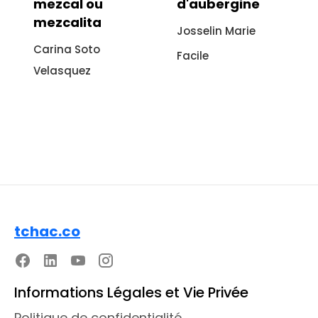
d'aubergine
sans viande :
recette
Josselin Marie
italienne à
Facile
l'aubergine
Sonia Ezgulian
Facile
tchac.co
Informations Légales et Vie Privée
Politique de confidentialité