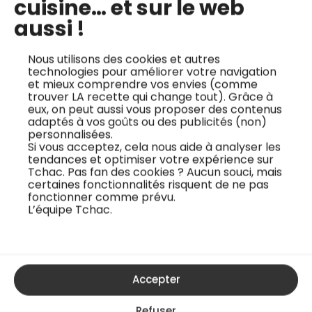
cuisine… et sur le web
Accès illimité à +500 cours vidéos
aussi !
Téléchargement des fiches
Nous utilisons des cookies et autres
techniques
technologies pour améliorer votre navigation
et mieux comprendre vos envies (comme
trouver LA recette qui change tout). Grâce à
+130 nouveaux cours par an
eux, on peut aussi vous proposer des contenus
adaptés à vos goûts ou des publicités (non)
Engagement 12 mois
personnalisées.
Si vous acceptez, cela nous aide à analyser les
1 prélèvement annuel de
120€
48€
tendances et optimiser votre expérience sur
Tchac. Pas fan des cookies ? Aucun souci, mais
certaines fonctionnalités risquent de ne pas
fonctionner comme prévu.
J'essaye gratuitement
L’équipe Tchac.
Accepter
Refuser