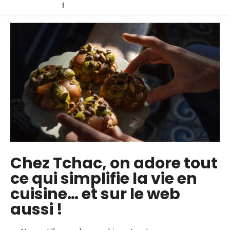
d’abonnement.
!
la plus populaire
Formule passion
4€
par mois
Essai de 14 jours offert
. Sans pré-
paiement
Chez Tchac, on adore tout
Accès illimité à +500 cours vidéos
ce qui simplifie la vie en
Téléchargement des fiches
cuisine… et sur le web
techniques
aussi !
+130 nouveaux cours par an