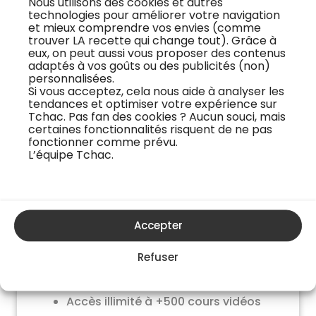
Nous utilisons des cookies et autres
Engagement 12 mois
technologies pour améliorer votre navigation
et mieux comprendre vos envies (comme
trouver LA recette qui change tout). Grâce à
1 prélèvement annuel de
120€
48€
eux, on peut aussi vous proposer des contenus
adaptés à vos goûts ou des publicités (non)
personnalisées.
J'essaye gratuitement
Si vous acceptez, cela nous aide à analyser les
tendances et optimiser votre expérience sur
Tchac. Pas fan des cookies ? Aucun souci, mais
certaines fonctionnalités risquent de ne pas
fonctionner comme prévu.
L’équipe Tchac.
Accepter
Formule exploration
9,99€
Refuser
par mois
Accès illimité à +500 cours vidéos