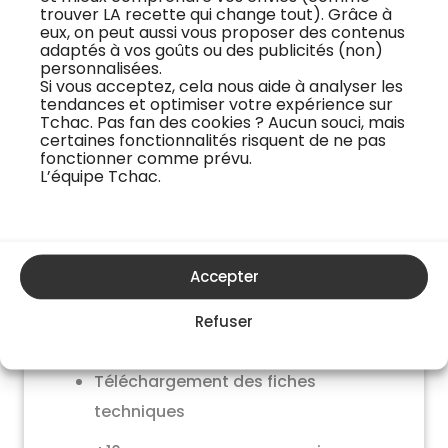
trouver LA recette qui change tout). Grâce à
eux, on peut aussi vous proposer des contenus
J'essaye gratuitement
adaptés à vos goûts ou des publicités (non)
personnalisées.
Si vous acceptez, cela nous aide à analyser les
tendances et optimiser votre expérience sur
Tchac. Pas fan des cookies ? Aucun souci, mais
certaines fonctionnalités risquent de ne pas
fonctionner comme prévu.
L’équipe Tchac.
Formule exploration
9,99€
Accepter
par mois
Refuser
Accès illimité à +500 cours vidéos
Téléchargement des fiches
techniques