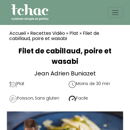
Skip
to
content
Accueil
»
Recettes Vidéo
»
Plat
»
Filet de
cabillaud, poire et wasabi
Filet de cabillaud, poire et
wasabi
Jean Adrien Buniazet
Plat
Moins de 30 min
Poisson
,
Sans gluten
Facile