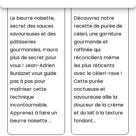
céleri rave
épices
Découvrez notre
Savourez notre
recette de purée de
délicieuse recette de
céleri, une garniture
pain perdu aux
gourmande et
épices, un dessert
raffinée qui
réconfortant parfait
réconciliera même
pour utiliser les restes
les plus réticents
de pain ! Cette
avec le céleri-rave !
recette allie la
Cette purée
douceur du pain
onctueuse et
moelleux à une
savoureuse allie la
crème parfumée aux
douceur de la crème
épices chaudes
et du lait à la texture
comme la cannelle
fondant...
et la musc...