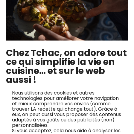
Chez Tchac, on adore tout
Focaccia aux tomates confites,
ce qui simplifie la vie en
olives et fleur de sel
cuisine… et sur le web
Julien Serri
aussi !
Facile
Nous utilisons des cookies et autres
technologies pour améliorer votre navigation
et mieux comprendre vos envies (comme
trouver LA recette qui change tout). Grâce à
eux, on peut aussi vous proposer des contenus
adaptés à vos goûts ou des publicités (non)
personnalisées.
Si vous acceptez, cela nous aide à analyser les