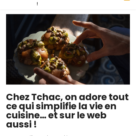
d’abonnement.
!
la plus populaire
Formule passion
4€
par mois
Essai de 14 jours offert
. Sans pré-
paiement
Chez Tchac, on adore tout
Accès illimité à +500 cours vidéos
ce qui simplifie la vie en
Téléchargement des fiches
cuisine… et sur le web
techniques
aussi !
+130 nouveaux cours par an