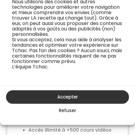
Nous utilisons des cookies et autres
Engagement 12 mois
technologies pour améliorer votre navigation
et mieux comprendre vos envies (comme
trouver LA recette qui change tout). Grâce à
1 prélèvement annuel de
120€
48€
eux, on peut aussi vous proposer des contenus
adaptés à vos goûts ou des publicités (non)
personnalisées.
J'essaye gratuitement
Si vous acceptez, cela nous aide à analyser les
tendances et optimiser votre expérience sur
Tchac. Pas fan des cookies ? Aucun souci, mais
certaines fonctionnalités risquent de ne pas
fonctionner comme prévu.
L’équipe Tchac.
Accepter
Formule exploration
9,99€
Refuser
par mois
Accès illimité à +500 cours vidéos