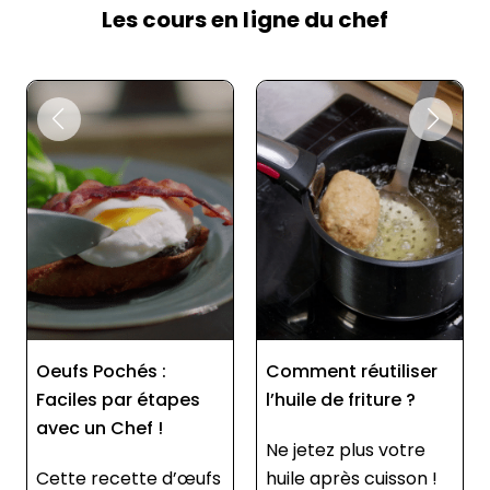
Les cours en ligne du chef
Comment réutiliser
Comment savoir si
pes
l’huile de friture ?
un oeuf est frais ?
Ne jetez plus votre
Un simple geste suff
’œufs
huile après cuisson !
pour vérifier la