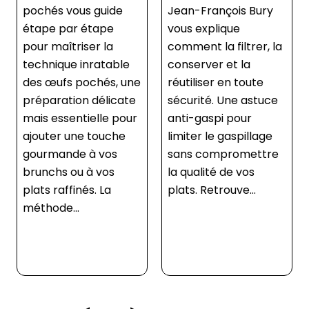
de
Jean-François Bury
fraîcheur d’un œuf !
e
vous explique
Jean-François Bury
comment la filtrer, la
vous montre sa
ble
conserver et la
méthode infaillible
, une
réutiliser en toute
pour reconnaître si
cate
sécurité. Une astuce
un œuf est encore
 pour
anti-gaspi pour
bon à consommer.
che
limiter le gaspillage
Fiez-vous à l’œil et 
s
sans compromettre
l’eau pour ne plus
s
la qualité de vos
jamais vo...
plats. Retrouve...