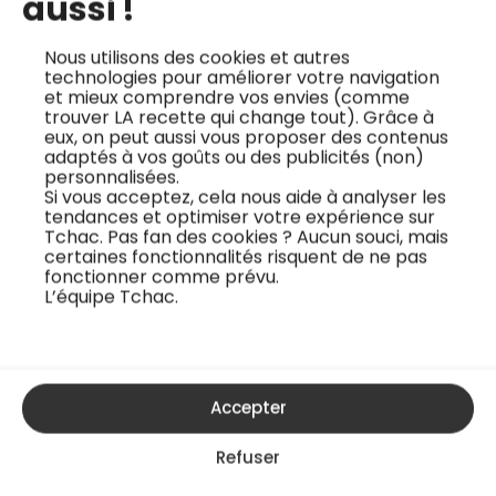
aussi !
d’abord dans les salons de réception du George V puis
en tant que chef au Shangri-la. Il remporte le titre de
Nous utilisons des cookies et autres
technologies pour améliorer votre navigation
champion du monde de traiteur en 2015. Pour lui, le
et mieux comprendre vos envies (comme
trouver LA recette qui change tout). Grâce à
traiteur, c’est “un cuisinier qui s’adapte au volume”.
eux, on peut aussi vous proposer des contenus
adaptés à vos goûts ou des publicités (non)
En 2017, il participe à l’émission Top Chef et finit en
personnalisées.
Si vous acceptez, cela nous aide à analyser les
8ème position. A la sortie de cette expérience, Jean-
tendances et optimiser votre expérience sur
Tchac. Pas fan des cookies ? Aucun souci, mais
François Bury décide de se lancer dans sa propre
certaines fonctionnalités risquent de ne pas
aventure, en ouvrant son restaurant à Nanterre avec
fonctionner comme prévu.
L’équipe Tchac.
sa femme Anaïs, Cabane.
Cabane, c’est la volonté de décloisonner la
bistronomie de Paris, en s’installant en banlieue. C’est
Accepter
aussi un lieu de découverte, à l’image de Jean-François
et d’Anaïs, pour découvrir une cuisine de chef et de
Refuser
traiteur.