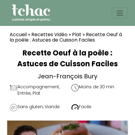
Skip
to
content
Accueil
»
Recettes Vidéo
»
Plat
»
Recette Oeuf à
la poêle : Astuces de Cuisson Faciles
Recette Oeuf à la poêle :
Astuces de Cuisson Faciles
Jean-François Bury
Accompagnement
,
Moins de 30 min
Entrée
,
Plat
Sans gluten
,
Viande
Facile