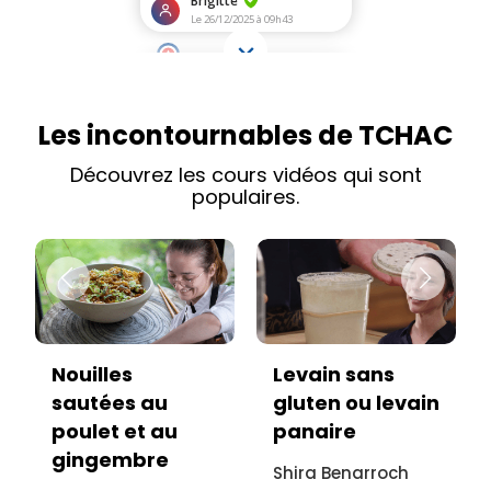
Les incontournables de TCHAC
Découvrez les cours vidéos qui sont
populaires.
Levain sans
Bouillon Pho
u
gluten ou levain
anti-gaspi
au
panaire
Jean Adrien
e
Shira Benarroch
Buniazet