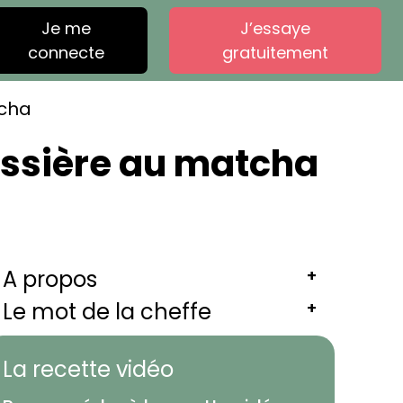
Je me
J’essaye
connecte
gratuitement
tcha
issière au matcha
A propos
+
Le mot de la cheffe
+
La recette vidéo