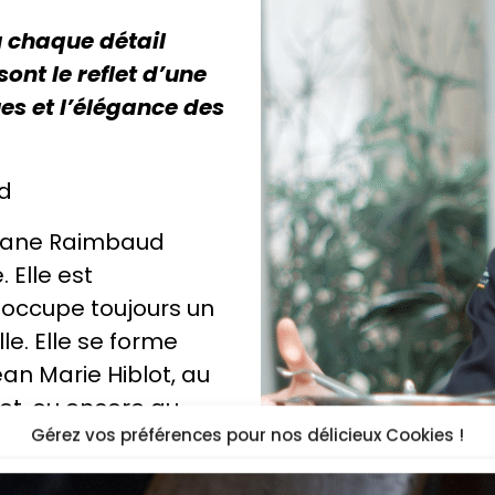
où chaque détail
ont le reflet d’une
es et l’élégance des
d
rgane Raimbaud
 Elle est
 occupe toujours un
le. Elle se forme
n Marie Hiblot, au
et, ou encore au
Gérez vos préférences pour nos délicieux Cookies !
tti.
 le prix de