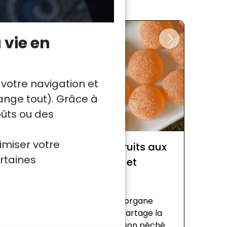
 vie en
 votre navigation et
nge tout). Grâce à
oûts ou des
imiser votre
Pâte de fruits aux
rtaines
agrumes et
des
Campari
ttes
La cheffe Morgane
Raimbaud partage la
ère Morgane
recette de son péché
vous explique