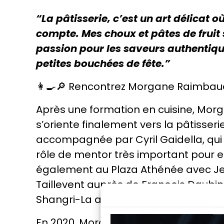
“La pâtisserie, c’est un art délicat 
compte. Mes choux et pâtes de fruit s
passion pour les saveurs authentiqu
petites bouchées de fête.”
👩‍🍳🔎 Rencontrez Morgane Raimbau
Après une formation en cuisine, Mo
s’oriente finalement vers la pâtisserie.
accompagnée par Cyril Gaidella, qui
rôle de mentor très important pour el
également au Plaza Athénée avec Jea
Taillevent auprès de François Daubin
Shangri-La auprès de Michael Bartoce
En 2020, Morgane Raimbaud remporte