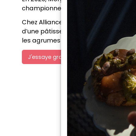
championne de France du dessert.
Chez Alliance*, Morgane Raimbaud p
d’une pâtisserie légère et subtile, s
les agrumes qu’elle affectionne part
J'essaye gratuitement
L