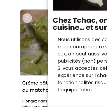
Chez Tchac, on 
cuisine… et sur
Nous utilisons des c
mieux comprendre vo
eux, on peut aussi 
publicités (non) per
Si vous acceptez, ce
expérience sur Tchac
fonctionnalités ris
Crème pâtissière
Chouquett
L’équipe Tchac.
au matcha
matcha
Plongez dans l’art de la
Découvrez la 
pâtisserie avec cette
incontournabl