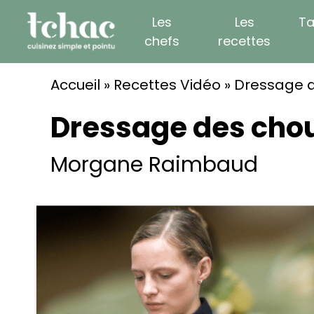
Skip
Les
Les
Ta
to
chefs
recettes
content
Accueil
»
Recettes Vidéo
»
Dressage d
Dressage des chou
Morgane Raimbaud