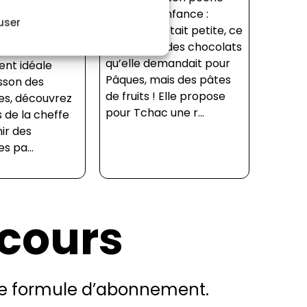
mignon d’enfance :
pocher des
user
lorsqu’elle était petite, ce
s. De la tenue
n’était pas des chocolats
e à douille à
qu’elle demandait pour
nt idéale
Pâques, mais des pâtes
isson des
de fruits ! Elle propose
es, découvrez
pour Tchac une r...
 de la cheffe
ir des
s pa...
 cours
 une formule d’abonnement.