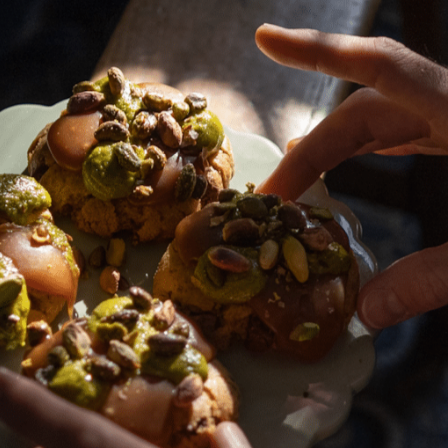
artage sa vision
ouvent rehaussée par
iculièrement
es cours en ligne du ch