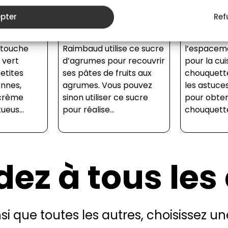
arnies au
d’agrumes à partir des
comment 
pter
Ref
usion
coques d’agrumes. La
chouquette
la tradition
cheffe Morgane
d’une poch
a touche
Raimbaud utilise ce sucre
l’espaceme
 vert
d’agrumes pour recouvrir
pour la cu
etites
ses pâtes de fruits aux
chouquett
ennes,
agrumes. Vous pouvez
les astuces
 crème
sinon utiliser ce sucre
pour obten
ueus...
pour réalise...
chouquette
ez à tous les
insi que toutes les autres, choisissez