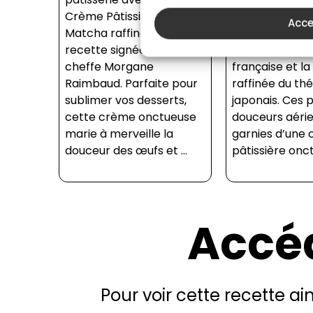
Crème Pâtissière au
chouquettes g
Acce
Matcha raffinée, une
matcha, une f
recette signée par la
délicate entre 
cheffe Morgane
française et l
Raimbaud. Parfaite pour
raffinée du thé
sublimer vos desserts,
japonais. Ces p
cette crème onctueuse
douceurs aéri
marie à merveille la
garnies d’une
douceur des œufs et ...
pâtissière onct
Accéd
Pour voir cette recette a