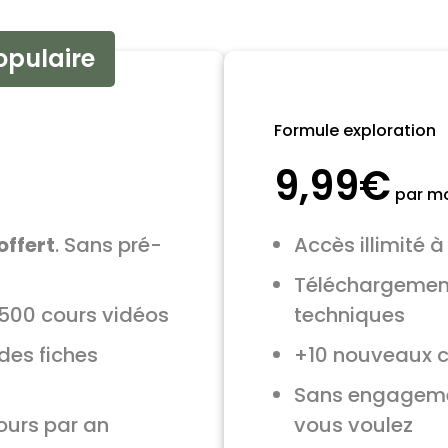
opulaire
Formule exploration
9,99€
par mo
offert
. Sans pré-
Accès illimité 
Téléchargement
+500 cours vidéos
techniques
des fiches
+10 nouveaux c
Sans engagemen
ours par an
vous voulez