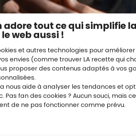
adore tout ce qui simplifie la
 le web aussi !
ookies et autres technologies pour améliorer
s envies (comme trouver LA recette qui cha
vous proposer des contenus adaptés à vos g
sonnalisées.
la nous aide à analyser les tendances et opt
. Pas fan des cookies ? Aucun souci, mais ce
quent de ne pas fonctionner comme prévu.
es au
Faire un sucre
Pocher 
d’agrumes
chouque
recette
Découvrez comment
La pâtissi
e des
réaliser un sucre
Raimbaud 