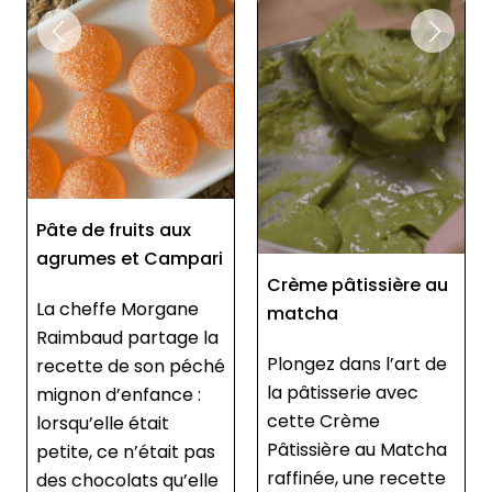
i
Crème pâtissière au
Chouquettes au
matcha
matcha
a
Plongez dans l’art de
Découvrez la recette
é
la pâtisserie avec
incontournable des
cette Crème
chouquettes garnies
Pâtissière au Matcha
au matcha, une fusion
raffinée, une recette
délicate entre la
e