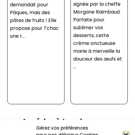
signée par la cheffe
tradition française et
Morgane Raimbaud.
la touche raffinée du
Parfaite pour
thé vert japonais. Ces
sublimer vos
petites douceurs
desserts, cette
aériennes, garnies
crème onctueuse
d’une crème
marie à merveille la
pâtissière onctueus...
douceur des œufs et
...
Accédez à tous les cours
Gérez vos préférences
Pour voir cette recette ainsi que toutes les
pour nos délicieux Cookies