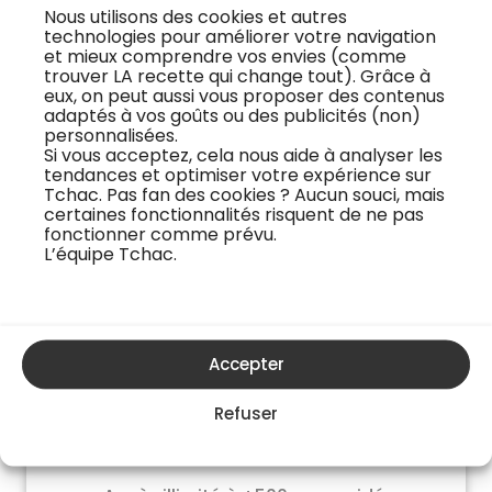
+130 nouveaux cours par an
Nous utilisons des cookies et autres
technologies pour améliorer votre navigation
Engagement 12 mois
et mieux comprendre vos envies (comme
trouver LA recette qui change tout). Grâce à
1 prélèvement annuel de
120€
48€
eux, on peut aussi vous proposer des contenus
adaptés à vos goûts ou des publicités (non)
personnalisées.
Si vous acceptez, cela nous aide à analyser les
J'essaye gratuitement
tendances et optimiser votre expérience sur
Tchac. Pas fan des cookies ? Aucun souci, mais
certaines fonctionnalités risquent de ne pas
fonctionner comme prévu.
L’équipe Tchac.
Accepter
Formule exploration
9,99€
Refuser
par mois