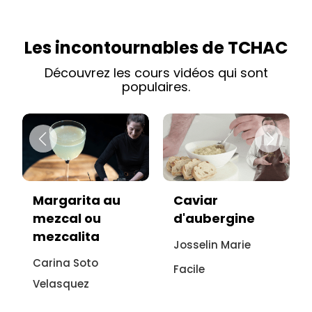
Les incontournables de TCHAC
Découvrez les cours vidéos qui sont
populaires.
Caviar
Vitello tonnato
d'aubergine
sans viande :
recette
Josselin Marie
italienne à
Facile
l'aubergine
Sonia Ezgulian