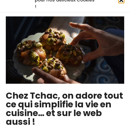
autres, choisissez une formule
!
d’abonnement.
la plus populaire
Formule passion
4€
par mois
Essai de 14 jours offert
. Sans pré-
paiement
Chez Tchac, on adore tout
Accès illimité à +500 cours vidéos
ce qui simplifie la vie en
Téléchargement des fiches
cuisine… et sur le web
techniques
aussi !