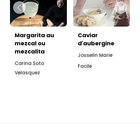
Caviar
Vitello tonnato
d'aubergine
sans viande :
recette
Josselin Marie
italienne à
Facile
l'aubergine
Sonia Ezgulian
Facile