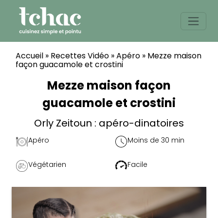
Skip
to
content
Accueil
»
Recettes Vidéo
»
Apéro
»
Mezze maison
façon guacamole et crostini
Mezze maison façon
guacamole et crostini
Orly Zeitoun : apéro-dinatoires
Apéro
Moins de 30 min
Végétarien
Facile