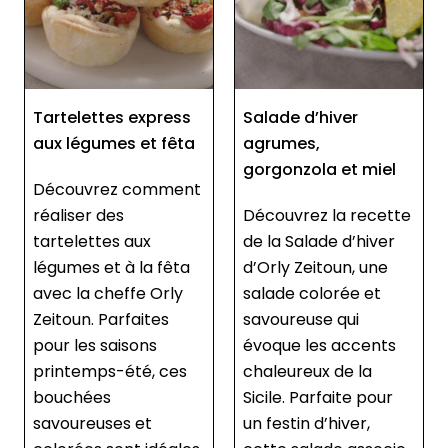
Salade d’hiver
Crackers apéro
agrumes,
maison à l’huile
gorgonzola et miel
d’olive
Découvrez la recette
Préparez des
de la Salade d’hiver
crackers maison
d’Orly Zeitoun, une
croustillants et
salade colorée et
savoureux avec la
savoureuse qui
cheffe Orly Zeitoun.
évoque les accents
Cette recette facile à
chaleureux de la
réaliser est parfaite
Sicile. Parfaite pour
pour un apéritif
un festin d’hiver,
réussi. En combinant