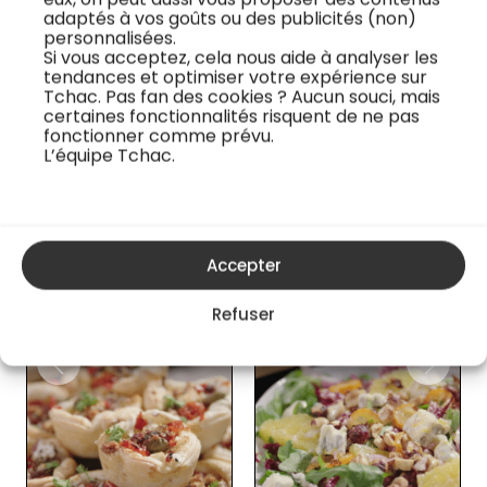
impressionner vos invités.
adaptés à vos goûts ou des publicités (non)
personnalisées.
✅ Utilisation judicieuse des herbes et des épices pour
Si vous acceptez, cela nous aide à analyser les
tendances et optimiser votre expérience sur
un plat équilibré et aromatique.
Tchac. Pas fan des cookies ? Aucun souci, mais
certaines fonctionnalités risquent de ne pas
fonctionner comme prévu.
Je regarde la recette vidéo
L’équipe Tchac.
Les cours en ligne du chef
Accepter
Refuser