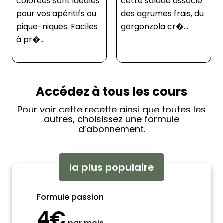
cette salade associe
des farines classiques
des agrumes frais, du
et intégrales, ces
gorgonzola cr�...
crackers sont non
seulement délic...
Accédez à tous les cours
Pour voir cette recette ainsi que toutes les
autres, choisissez une formule
d’abonnement.
la plus populaire
Formule passion
4€
par mois