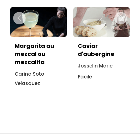
Caviar
Vitello tonnato
d'aubergine
sans viande :
recette
Josselin Marie
italienne à
Facile
l'aubergine
Sonia Ezgulian
Facile