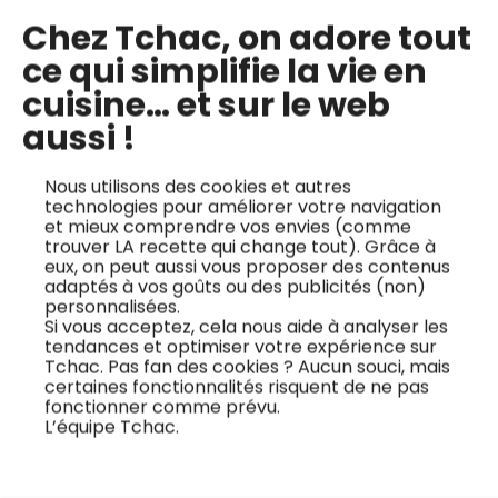
Chez Tchac, on adore tout
ce qui simplifie la vie en
cuisine… et sur le web
aussi !
Pêche pochée à
Tarte tatin figue et
l’hibiscus
chèvre
Nous utilisons des cookies et autres
technologies pour améliorer votre navigation
Envie d’un dessert à
Dans cette recette
et mieux comprendre vos envies (comme
trouver LA recette qui change tout). Grâce à
la fois raffiné, fruité et
en vidéo, le chef
eux, on peut aussi vous proposer des contenus
facile à réaliser ?
Jean-François Bury
adaptés à vos goûts ou des publicités (non)
Laissez-vous séduire
vous emmène à la
personnalisées.
Si vous acceptez, cela nous aide à analyser les
par la recette de
découverte d’une
tendances et optimiser votre expérience sur
Jean-François Bury :
tarte tatin de figues
Tchac. Pas fan des cookies ? Aucun souci, mais
certaines fonctionnalités risquent de ne pas
une pêche pochée à
caramélisées, twistée
fonctionner comme prévu.
l’hibiscus, twistée de
par une crème de
L’équipe Tchac.
menthe, de citron
chèvre parfumée au
vert et relevée d’un
piment d’Espelette.