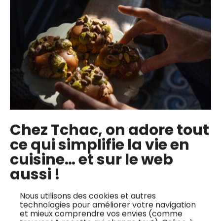
Plongez dans la
Découvrez une
tradition normande
recette estivale
avec la recette
simple et gourmande
authentique de la
avec cette crème de
Teurgoule, un dessert
brebis accompagnée
réconfortant et facile
d’une salade de
à préparer. Ce riz au
tomates cerises. Ce
lait à la cannelle, cuit
plat crémeux et
lentement au four,
onctueux sublime le
offre une texture
Chez Tchac, on adore tout
fromage de brebis
crémeuse sous une
ce qui simplifie la vie en
frais, rehaussé par
croûte dorée
cuisine… et sur le web
des herbes
irrésistible....
aromatiques et une
aussi !
touche é...
Nous utilisons des cookies et autres
technologies pour améliorer votre navigation
et mieux comprendre vos envies (comme