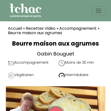
Skip
to
content
Accueil
»
Recettes Vidéo
»
Accompagnement
»
Beurre maison aux agrumes
Beurre maison aux agrumes
Gabin Bouguet
Accompagnement
Moins de 30 min
Végétarien
Intermédiaire