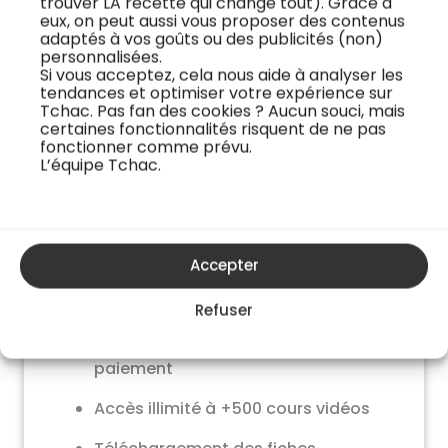
trouver LA recette qui change tout). Grâce à
Accédez à tous les cours
eux, on peut aussi vous proposer des contenus
adaptés à vos goûts ou des publicités (non)
personnalisées.
Pour voir cette recette ainsi que toutes les
Si vous acceptez, cela nous aide à analyser les
autres, choisissez une formule
tendances et optimiser votre expérience sur
d’abonnement.
Tchac. Pas fan des cookies ? Aucun souci, mais
certaines fonctionnalités risquent de ne pas
fonctionner comme prévu.
L’équipe Tchac.
la plus populaire
Formule passion
4€
Accepter
par mois
Refuser
Essai de 14 jours offert
. Sans pré-
paiement
Accès illimité à +500 cours vidéos